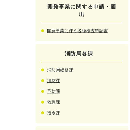
開発事業に関する申請・届
出
開発事業に伴う各種検査申請書
消防局各課
消防局総務課
消防課
予防課
救急課
指令課