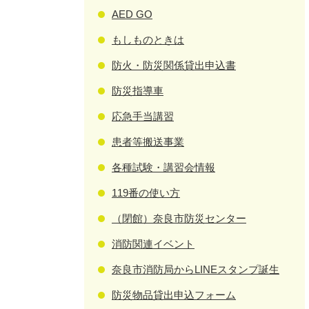
AED GO
もしものときは
防火・防災関係貸出申込書
防災指導車
応急手当講習
患者等搬送事業
各種試験・講習会情報
119番の使い方
（閉館）奈良市防災センター
消防関連イベント
奈良市消防局からLINEスタンプ誕生
防災物品貸出申込フォーム