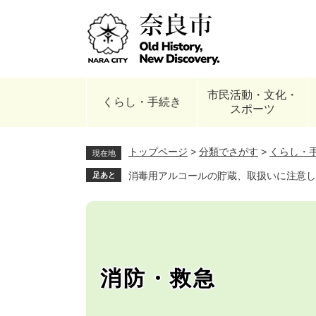
ペ
ー
ジ
の
先
頭
市民活動・文化・
で
くらし・手続き
スポーツ
す
。
トップページ
>
分類でさがす
>
くらし・
現在地
消毒用アルコールの貯蔵、取扱いに注意し
足あと
消防・救急