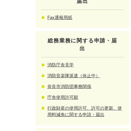
届出
Fax通報用紙
総務業務に関する申請・届
出
消防庁舎見学
消防音楽隊派遣（休止中）
奈良市消防団事務関係
庁舎使用許可願
行政財産の使用許可、許可の更新、使
用料減免に関する申請・届出