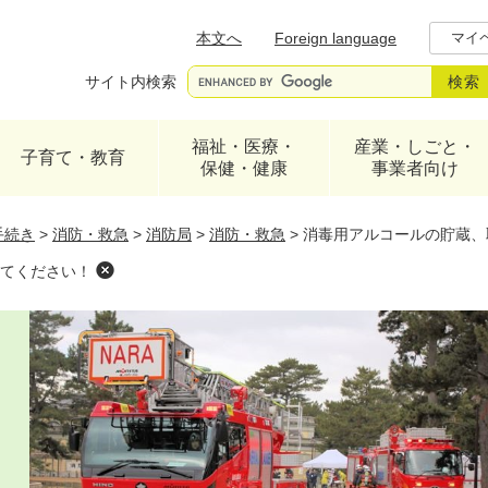
メニューを飛ばして本文へ
本文へ
Foreign language
マイ
サイト内検索
福祉・医療・
産業・しごと・
子育て・教育
保健・健康
事業者向け
手続き
>
消防・救急
>
消防局
>
消防・救急
>
消毒用アルコールの貯蔵、
てください！