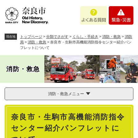
ペ
メニューを飛ばして本文へ
よ
緊
ー
く
急
ジ
あ
・
の
る
災
先
質
害
頭
トップページ
>
分類でさがす
>
くらし・手続き
>
消防・救急
>
消防
現在地
問
で
局
>
消防・救急
>
奈良市・生駒市高機能消防指令センター紹介パン
フレットについて
す
。
消防・救急
消防・救急メニュー
本
奈良市・生駒市高機能消防指令
文
センター紹介パンフレットに