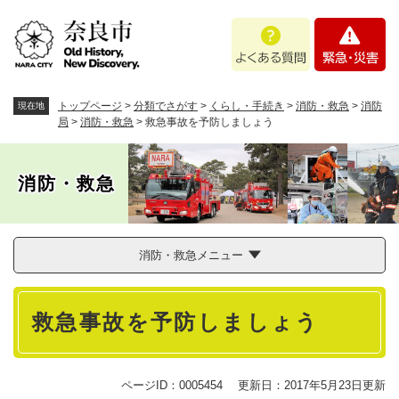
ペ
メニューを飛ばして本文へ
よ
緊
ー
く
急
ジ
あ
・
の
る
災
先
質
害
頭
トップページ
>
分類でさがす
>
くらし・手続き
>
消防・救急
>
消防
現在地
問
で
局
>
消防・救急
>
救急事故を予防しましょう
す
。
消防・救急
消防・救急メニュー
本
救急事故を予防しましょう
文
ページID：0005454
更新日：2017年5月23日更新