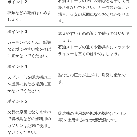
石油ストーブの上に衣類などを干して乾
ポイント2
燥させないで下さい。万一衣類が落ちた
衣類などの乾燥はやめま
場合、火災の原因になるおそれがありま
しょう。
す。
ポイント3
燃えやすいものの近くで使うのはやめま
しょう。
カーテンやふとん、紙類
石油ストーブの近くや器具内にマッチや
など燃えやすい物をそば
ライターを置くのはやめましょう。
に置かないでください。
ポイント4
熱で缶の圧力が上がり、爆発し危険で
スプレー缶を暖房機の上
す。
や温風のあたる場所に置
かないでください。
ポイント5
火災の原因になりますの
暖房機の使用燃料以外の燃料(ガソリン
で農機具などの燃料用の
等)を使用するのは大変危険です。
ガソリンは絶対に使用し
ないでください。