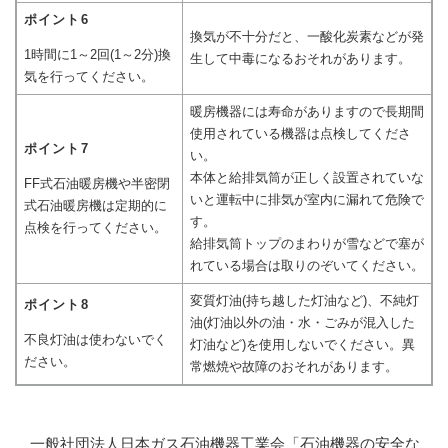
ポイント6
換気が不十分だと、一酸化炭素などが発
1時間に1～2回(1～2分)換
生して中毒になるおそれがあります。
気を行ってください。
暖房機器には寿命がありますので長期間
使用されている機器は点検してくださ
ポイント7
い。
本体と給排気筒が正しく設置されていな
FF式石油暖房機や半密閉
いと運転中に排気が室内に漏れて危険で
式石油暖房機は定期的に
す。
点検を行ってください。
給排気筒トップのまわりが雪などで塞が
れている場合は取りのぞいてください。
変質灯油(持ち越した灯油など)、不純灯
ポイント8
油(灯油以外の油・水・ごみが混入した
不良灯油は使わないでく
灯油など)を使用しないでください。異
ださい。
常燃焼や故障のおそれがあります。
一般社団法人日本ガス石油機器工業会「石油機器の安全な