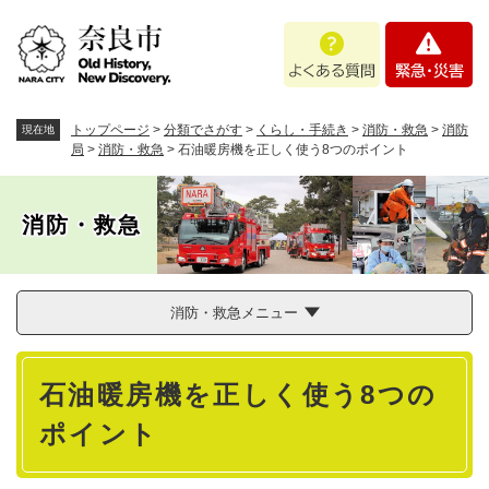
ペ
メニューを飛ばして本文へ
よ
緊
ー
く
急
ジ
あ
・
の
る
災
先
質
害
頭
トップページ
>
分類でさがす
>
くらし・手続き
>
消防・救急
>
消防
現在地
問
で
局
>
消防・救急
>
石油暖房機を正しく使う8つのポイント
す
。
消防・救急
消防・救急メニュー
本
石油暖房機を正しく使う8つの
文
ポイント