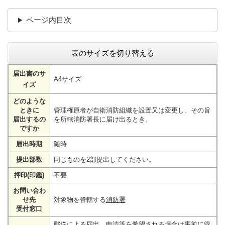
ページ内目次
表のサイズを切り替える
届出書のサ
A4サイズ
イズ
どのような
ときに
管理権原者が自衛消防組織を設置又は変更し、その旨
届出するの
を所轄消防署長に届け出るとき。
ですか
届出時期
随時
提出部数
同じものを2部提出してください。
押印(印鑑)
不要
お問い合わ
せ先
対象物を管轄する
消防署
受付窓口
郵送による届出、申請等を希望される場合は事前に管