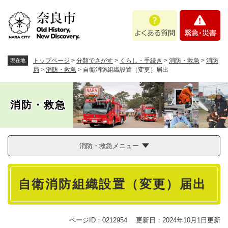
ペ
メニューを飛ばして本文へ
よ
緊
ー
く
急
ジ
あ
・
の
る
災
先
質
害
頭
トップページ
>
分類でさがす
>
くらし・手続き
>
消防・救急
>
消防
現在地
問
で
局
>
消防・救急
>
自衛消防組織設置（変更）届出
す
。
消防・救急
消防・救急メニュー
本
自衛消防組織設置（変更）届出
文
ページID：0212954
更新日：2024年10月1日更新