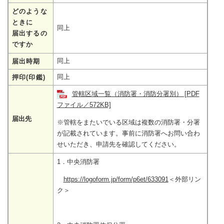
どのような
ときに
同上
届出するの
ですか
同上
届出時期
同上
押印(印鑑)
管轄区域一覧（消防署・消防分署別） [PDF
ファイル／572KB]
届出先
※管轄をまたいでいる区域は複数の消防署・分署
が記載されています。事前に消防署へお問い合わ
せいただき、申請先を確認してください。
1．中央消防署
https://logoform.jp/form/p6et/633091
＜外部リン
ク＞