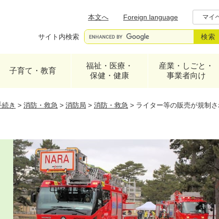
メニューを飛ばして本文へ
本文へ
Foreign language
マイ
サイト内検索
福祉・医療・
産業・しごと・
子育て・教育
保健・健康
事業者向け
手続き
>
消防・救急
>
消防局
>
消防・救急
>
ライター等の販売が規制さ