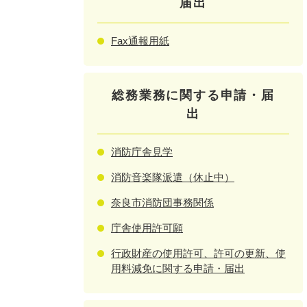
届出
Fax通報用紙
総務業務に関する申請・届
出
消防庁舎見学
消防音楽隊派遣（休止中）
奈良市消防団事務関係
庁舎使用許可願
行政財産の使用許可、許可の更新、使
用料減免に関する申請・届出