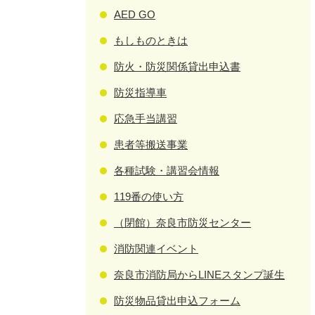
AED GO
もしものときは
防火・防災関係貸出申込書
防災指導車
応急手当講習
患者等搬送事業
各種試験・講習会情報
119番の使い方
（閉館）奈良市防災センター
消防関連イベント
奈良市消防局からLINEスタンプ誕生
防災物品貸出申込フォーム