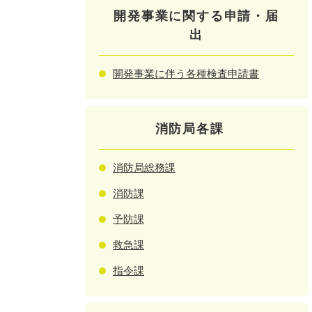
開発事業に関する申請・届
出
開発事業に伴う各種検査申請書
消防局各課
消防局総務課
消防課
予防課
救急課
指令課