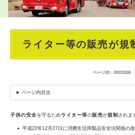
本
ライター等の販売が規
文
ページID：0003268
ページ内目次
子供の安全
を守るため
ライター等
の
販売
が
規制
されます
平成22年12月27日に消費生活用製品安全法関係