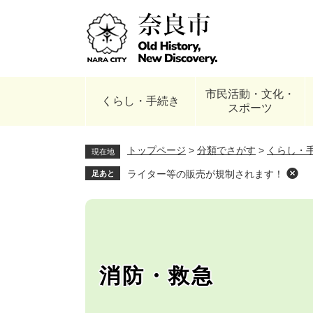
ペ
ー
ジ
の
先
頭
市民活動・文化・
で
くらし・手続き
スポーツ
す
。
トップページ
>
分類でさがす
>
くらし・
現在地
ライター等の販売が規制されます！
足あと
消防・救急