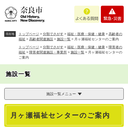
ペ
メニューを飛ばして本文へ
よ
緊
ー
く
急
ジ
あ
・
の
る
災
先
質
害
頭
トップページ
>
分類でさがす
>
福祉・医療・保健・健康
>
高齢者の
現在地
問
で
福祉
>
高齢者関連施設
>
施設一覧
>
月ヶ瀬福祉センターのご案内
す
トップページ
>
分類でさがす
>
福祉・医療・保健・健康
>
障害者の
。
福祉
>
障害者関連施設・事業所
>
施設一覧
>
月ヶ瀬福祉センターの
ご案内
施設一覧
施設一覧メニュー
本
月ヶ瀬福祉センターのご案内
文