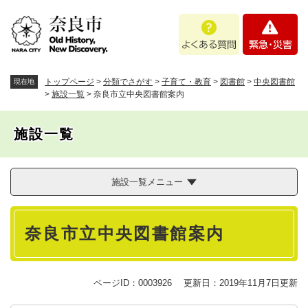
ペ
メニューを飛ばして本文へ
よ
緊
ー
く
急
ジ
あ
・
の
る
災
先
質
害
頭
トップページ
>
分類でさがす
>
子育て・教育
>
図書館
>
中央図書館
現在地
問
で
>
施設一覧
>
奈良市立中央図書館案内
す
。
施設一覧
施設一覧メニュー
本
奈良市立中央図書館案内
文
ページID：0003926
更新日：2019年11月7日更新