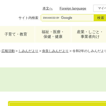
メニューを飛ばして本文へ
本文へ
Foreign language
マイ
サイト内検索
福祉・医療・
産業・しごと・
子育て・教育
保健・健康
事業者向け
>
広報活動
>
しみんだより
>
奈良しみんだより
>
令和2年のしみんだよ
本