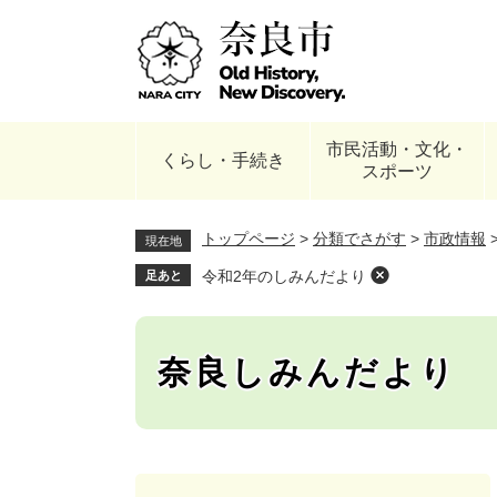
ペ
ー
ジ
の
先
頭
市民活動・文化・
で
くらし・手続き
スポーツ
す
。
トップページ
>
分類でさがす
>
市政情報
現在地
令和2年のしみんだより
足あと
奈良しみんだより