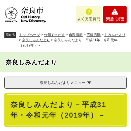
ペ
メニューを飛ばして本文へ
よ
緊
ー
く
急
ジ
あ
・
の
る
災
先
質
害
頭
トップページ
>
分類でさがす
>
市政情報
>
広報活動
>
しみんだより
現在地
問
で
>
奈良しみんだより
>
奈良しみんだより－平成31年・令和元年
（2019年）－
す
。
奈良しみんだより
奈良しみんだよりメニュー
本
奈良しみんだより－平成31
文
年・令和元年（2019年）－