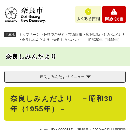
ペ
メニューを飛ばして本文へ
よ
緊
ー
く
急
ジ
あ
・
の
る
災
先
質
害
頭
トップページ
>
分類でさがす
>
市政情報
>
広報活動
>
しみんだより
現在地
問
で
>
奈良しみんだより
>
奈良しみんだより －昭和30年（1955年）－
す
。
奈良しみんだより
奈良しみんだよりメニュー
本
奈良しみんだより －昭和30
文
年（1955年）－
ページID：0090587
更新日：2020年9月11日更新