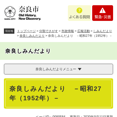
ペ
メニューを飛ばして本文へ
よ
緊
ー
く
急
ジ
あ
・
の
る
災
先
質
害
頭
トップページ
>
分類でさがす
>
市政情報
>
広報活動
>
しみんだより
現在地
問
で
>
奈良しみんだより
>
奈良しみんだより －昭和27年（1952年）－
す
。
奈良しみんだより
奈良しみんだよりメニュー
本
奈良しみんだより －昭和27
文
年（1952年）－
ページID：0090584
更新日：2020年9月11日更新