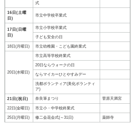
式
16日(土曜
市立中学校卒業式
日)
市立小学校卒業式
17日(日曜
日)
子ども安全の日
18日(月曜日)
市立幼稚園・こども園終業式
市立高等学校終業式
20日ならウォークの日
20日(水曜日)
ならマイカーひとやすみデー
洗都ボランティア(美化ボランティ
ア)
奈良筆まつり
菅原天満宮
21日(祝日)
22日(金曜日)
市立小・中学校終業式
25日(月曜日)
修二会花会式(～31日)
薬師寺