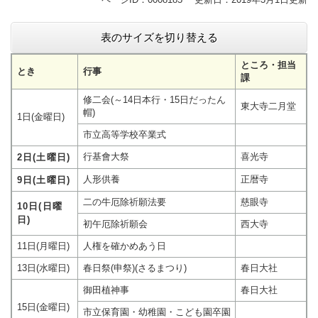
表のサイズを切り替える
ところ・担当
とき
行事
課
修二会(～14日本行・15日だったん
東大寺二月堂
帽)
1日(金曜日)
市立高等学校卒業式
行基會大祭
喜光寺
2日(土曜日)
人形供養
正暦寺
9日(土曜日)
二の牛厄除祈願法要
慈眼寺
10日(日曜
日)
初午厄除祈願会
西大寺
11日(月曜日)
人権を確かめあう日
13日(水曜日)
春日祭(申祭)(さるまつり)
春日大社
御田植神事
春日大社
15日(金曜日)
市立保育園・幼稚園・こども園卒園