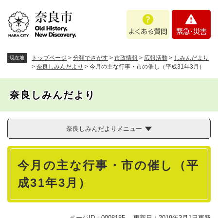
ペ
メニューを飛ばして本文へ
よ
緊
ー
く
急
ジ
あ
・
の
る
災
先
質
害
頭
トップページ
>
分類でさがす
>
市政情報
>
広報活動
>
しみんだより
現在地
問
で
>
奈良しみんだより
>
今月の主な行事・市の催し（平成31年3月）
す
。
奈良しみんだより
奈良しみんだよりメニュー
本
今月の主な行事・市の催し（平
文
成31年3月）
ページID：0008185
更新日：2019年3月1日更新