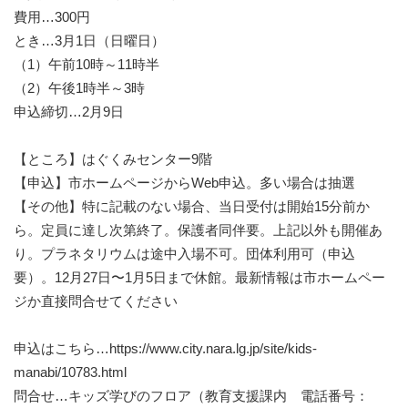
費用…300円
とき…3月1日（日曜日）
（1）午前10時～11時半
（2）午後1時半～3時
申込締切…2月9日
【ところ】はぐくみセンター9階
【申込】市ホームページからWeb申込。多い場合は抽選
【その他】特に記載のない場合、当日受付は開始15分前か
ら。定員に達し次第終了。保護者同伴要。上記以外も開催あ
り。プラネタリウムは途中入場不可。団体利用可（申込
要）。12月27日〜1月5日まで休館。最新情報は市ホームペー
ジか直接問合せてください
申込はこちら…https://www.city.nara.lg.jp/site/kids-
manabi/10783.html
問合せ…キッズ学びのフロア（教育支援課内 電話番号：