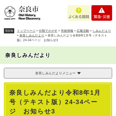
ペ
メニューを飛ばして本文へ
よ
緊
ー
く
急
ジ
あ
・
の
る
災
先
質
害
頭
トップページ
>
分類でさがす
>
市政情報
>
広報活動
>
しみんだより
現在地
問
で
>
奈良しみんだより
>
奈良しみんだより令和8年1月号（テキスト
版）24-34ページ お知らせ3
す
。
奈良しみんだより
奈良しみんだよりメニュー
本
奈良しみんだより令和8年1月
文
号（テキスト版）24-34ペー
ジ お知らせ3