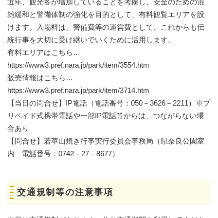
近年、観光客が増加していることを考慮し、安全のための混
雑緩和と警備体制の強化を目的として、有料観覧エリアを設
けます。入場料は、警備費等の運営費として、これからも伝
統行事を大切に受け継いでいくために活用します。
有料エリアはこちら…
https://www3.pref.nara.jp/park/item/3554.htm
販売情報はこちら…
https://www3.pref.nara.jp/park/item/3714.htm
【当日の問合せ】IP電話（電話番号：050－3626－2211）※プ
リペイド式携帯電話や一部IP電話等からは、つながらない場
合あり
【問合せ】若草山焼き行事実行委員会事務局（県奈良公園室
内 電話番号：0742－27－8677）
交通規制等の注意事項