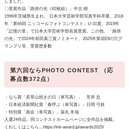
しました。
〇受賞作品「路傍の光（82枚組）」中古 樹
1996年茨城県生まれ。 日本大学芸術学部写真学科卒業。2018
年「第66回 ニッコールフォトコンテスト」U-31賞。2019年
「記憶の里」で日本大学芸術学部長賞受賞。この他、「路傍
の光」で2024年前田真三賞ノミネート、2025年第3回9の穴グ
ランプリ等、受賞歴多数
第六回ならPHOTO CONTEST （応
募点数372点）
・なら賞「若草山焼きの日（単写真）」 笠井 忠
・日本経済新聞社賞「春呼ぶ（単写真）」日岡 弓枝
・特別賞「面会（単写真）」薬丸 冬哉
入選24作品。同コンテストホームページに全作品を掲載。
くわしくはこちら…https://irie-award.jp/awards2025/