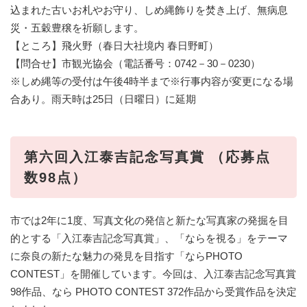
込まれた古いお札やお守り、しめ縄飾りを焚き上げ、無病息
災・五穀豊穣を祈願します。
【ところ】飛火野（春日大社境内 春日野町）
【問合せ】市観光協会（電話番号：0742－30－0230）
※しめ縄等の受付は午後4時半まで※行事内容が変更になる場
合あり。雨天時は25日（日曜日）に延期
第六回入江泰吉記念写真賞 （応募点
数98点）
市では2年に1度、写真文化の発信と新たな写真家の発掘を目
的とする「入江泰吉記念写真賞」、「ならを視る」をテーマ
に奈良の新たな魅力の発見を目指す「ならPHOTO
CONTEST」を開催しています。今回は、入江泰吉記念写真賞
98作品、なら PHOTO CONTEST 372作品から受賞作品を決定