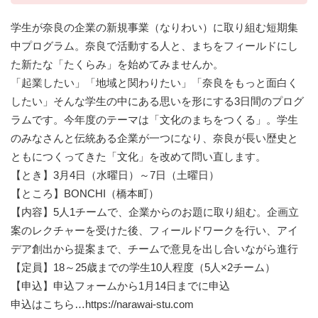
学生が奈良の企業の新規事業（なりわい）に取り組む短期集
中プログラム。奈良で活動する人と、まちをフィールドにし
た新たな「たくらみ」を始めてみませんか。
「起業したい」「地域と関わりたい」「奈良をもっと面白く
したい」そんな学生の中にある思いを形にする3日間のプログ
ラムです。今年度のテーマは「文化のまちをつくる」。学生
のみなさんと伝統ある企業が一つになり、奈良が長い歴史と
ともにつくってきた「文化」を改めて問い直します。
【とき】3月4日（水曜日）～7日（土曜日）
【ところ】BONCHI（橋本町）
【内容】5人1チームで、企業からのお題に取り組む。企画立
案のレクチャーを受けた後、フィールドワークを行い、アイ
デア創出から提案まで、チームで意見を出し合いながら進行
【定員】18～25歳までの学生10人程度（5人×2チーム）
【申込】申込フォームから1月14日までに申込
申込はこちら…https://narawai-stu.com