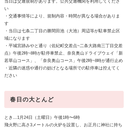
当日は交通規制があります。公共交通機関を利用してくださ
い
・交通事情等により、規制内容・時間が異なる場合がありま
す
・当日は七条二丁目の勝間田池（大池）周辺等が駐車禁止区
域になります
・平城宮跡みやと通り（佐紀町交差点~二条大路南三丁目交差
点）午後2時~8時が駐停車禁止、奈良奥山ドライブウェイ「新
若草山コース」、「奈良奥山コース」午後2時~8時が通行止め
・近隣の迷惑や通行の妨げとなる場所での駐停車は控えてく
ださい
春日の大とんど
とき…1月24日（土曜日）午後1時〜6時
飛火野に高さ3メートルの火炉を設置し、お正月に神社に持ち