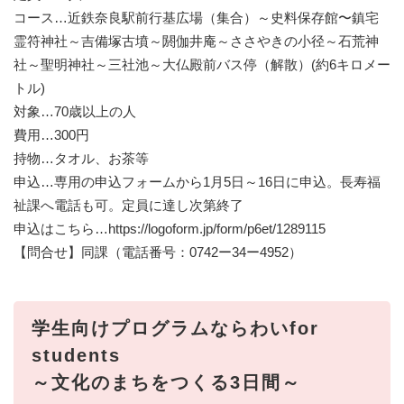
コース…近鉄奈良駅前行基広場（集合）～史料保存館〜鎮宅
霊符神社～吉備塚古墳～閼伽井庵～ささやきの小径～石荒神
社～聖明神社～三社池～大仏殿前バス停（解散）(約6キロメー
トル)
対象…70歳以上の人
費用…300円
持物…タオル、お茶等
申込…専用の申込フォームから1月5日～16日に申込。長寿福
祉課へ電話も可。定員に達し次第終了
申込はこちら…https://logoform.jp/form/p6et/1289115
【問合せ】同課（電話番号：0742ー34ー4952）
学生向けプログラムならわいfor
students
～文化のまちをつくる3日間～