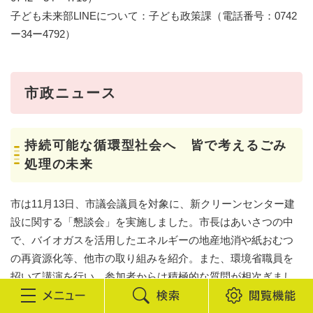
子ども未来部LINEについて：子ども政策課（電話番号：0742
ー34ー4792）
市政ニュース
持続可能な循環型社会へ 皆で考えるごみ
処理の未来
市は11月13日、市議会議員を対象に、新クリーンセンター建
設に関する「懇談会」を実施しました。市長はあいさつの中
で、バイオガスを活用したエネルギーの地産地消や紙おむつ
の再資源化等、他市の取り組みを紹介。また、環境省職員を
招いて講演を行い、参加者からは積極的な質問が相次ぎまし
た。現在、「ごみ処理施設」では大規模改修が行われてお
検
閲
り、6月から11月には、焼却炉の4炉全てが停止予定。その間