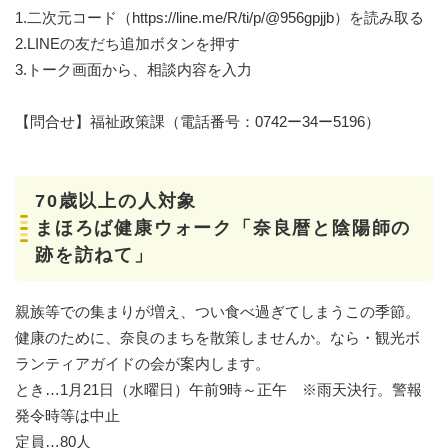
1.二次元コード（https://line.me/R/ti/p/@956gpjjb）を読み取る
2.LINEの友だち追加ボタンを押す
3.トーク画面から、相談内容を入力
【問合せ】福祉政策課（電話番号：0742ー34ー5196）
70歳以上の人対象
まほろば健康ウォーク「奈良暦と陰陽師の
跡を訪ねて」
親族等での集まりが増え、つい食べ過ぎてしまうこの季節。
健康のために、奈良のまちを散策しませんか。なら・観光ボ
ランティアガイドの会が案内します。
とき…1月21日（水曜日）午前9時～正午 ※雨天決行。警報
発令時等は中止
定員…80人