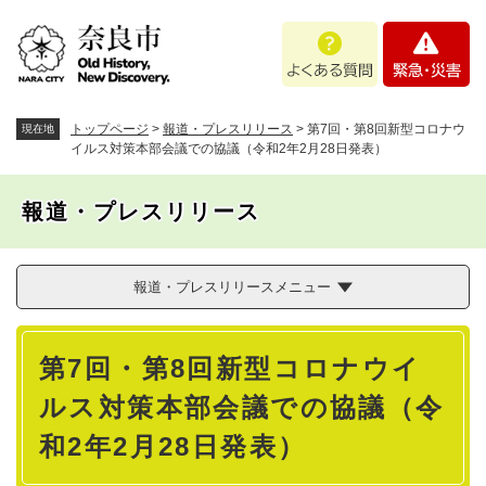
ペ
メニューを飛ばして本文へ
よ
緊
ー
く
急
ジ
あ
・
の
る
災
先
質
害
頭
トップページ
>
報道・プレスリリース
>
第7回・第8回新型コロナウ
現在地
問
で
イルス対策本部会議での協議（令和2年2月28日発表）
す
。
報道・プレスリリース
報道・プレスリリースメニュー
本
第7回・第8回新型コロナウイ
文
ルス対策本部会議での協議（令
和2年2月28日発表）