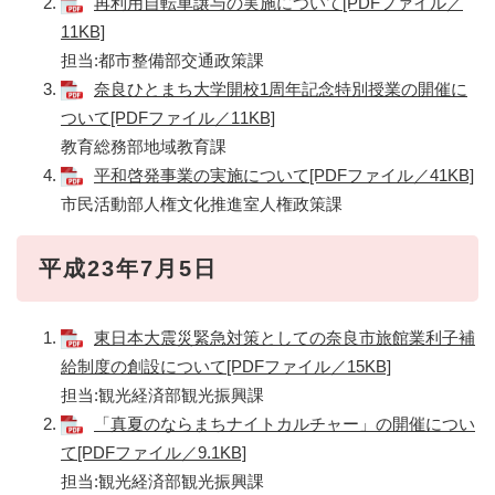
再利用自転車譲与の実施について[PDFファイル／
11KB]
担当:都市整備部交通政策課
奈良ひとまち大学開校1周年記念特別授業の開催に
ついて[PDFファイル／11KB]
教育総務部地域教育課
平和啓発事業の実施について[PDFファイル／41KB]
市民活動部人権文化推進室人権政策課
平成23年7月5日
東日本大震災緊急対策としての奈良市旅館業利子補
給制度の創設について[PDFファイル／15KB]
担当:観光経済部観光振興課
「真夏のならまちナイトカルチャー」の開催につい
て[PDFファイル／9.1KB]
担当:観光経済部観光振興課