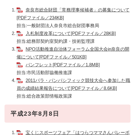
奈良市総合財団「常務理事候補者」の募集について
[PDFファイル／234KB]
担当:一般財団法人奈良市総合財団事務局
入札制度改革について[PDFファイル／28KB]
担当:総務部契約室契約課・技術監理課
NPO活動推進自治体フォーラム全国大会in奈良の開
催について[PDFファイル／501KB]
パンフレット[PDFファイル／1.8MB]
担当:市民活動部協働推進課
2011パラ・パンパシフィック競技大会へ参加した職
員の成績結果報告について[PDFファイル／8.6KB]
担当:総合政策部情報政策課
平成23年8月8日
宝くじスポーツフェア「はつらつママさんバレーボ