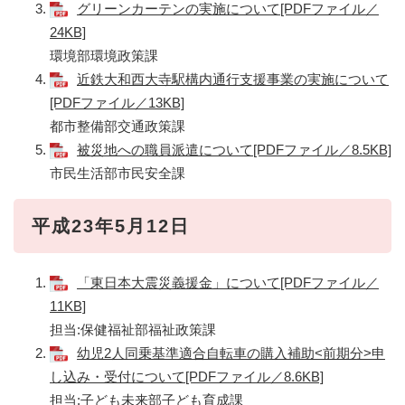
グリーンカーテンの実施について[PDFファイル／
24KB]
環境部環境政策課
近鉄大和西大寺駅構内通行支援事業の実施について
[PDFファイル／13KB]
都市整備部交通政策課
被災地への職員派遣について[PDFファイル／8.5KB]
市民生活部市民安全課
平成23年5月12日
「東日本大震災義援金」について[PDFファイル／
11KB]
担当:保健福祉部福祉政策課
幼児2人同乗基準適合自転車の購入補助<前期分>申
し込み・受付について[PDFファイル／8.6KB]
担当:子ども未来部子ども育成課