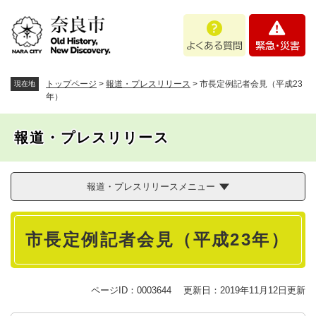
ペ
メニューを飛ばして本文へ
よ
緊
ー
く
急
ジ
あ
・
の
る
災
先
質
害
頭
トップページ
>
報道・プレスリリース
>
市長定例記者会見（平成23
現在地
問
で
年）
す
。
報道・プレスリリース
報道・プレスリリースメニュー
本
市長定例記者会見（平成23年）
文
ページID：0003644
更新日：2019年11月12日更新