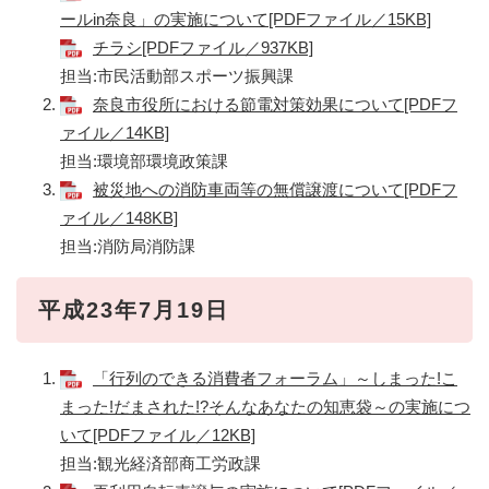
ールin奈良」の実施について[PDFファイル／15KB]
チラシ[PDFファイル／937KB]
担当:市民活動部スポーツ振興課
奈良市役所における節電対策効果について[PDFフ
ァイル／14KB]
担当:環境部環境政策課
被災地への消防車両等の無償譲渡について[PDFフ
ァイル／148KB]
担当:消防局消防課
平
成23年7月19日
「行列のできる消費者フォーラム」～しまった!こ
まった!だまされた!?そんなあなたの知恵袋～の実施につ
いて[PDFファイル／12KB]
担当:観光経済部商工労政課