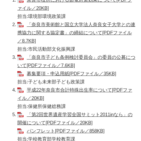
ァイル／20KB]
担当:環境部環境政策課
「奈良市美術館と国立大学法人奈良女子大学との連
携協力に関する協定書」の締結について[PDFファイル
／8.7KB]
担当:市民活動部文化振興課
「奈良市子ども条例検討委員会」の委員の公募につ
いて[PDFファイル／7.6KB]
募集要項・申込用紙[PDFファイル／35KB]
担当:子ども未来部子ども政策課
平成22年奈良市合計特殊出生率について[PDFファ
イル／20KB]
担当:保健所保健総務課
「第2回世界遺産学習全国サミット2011inなら」の
開催について[PDFファイル／20KB]
パンフレット[PDFファイル／858KB]
担当:学校教育部学校教育課