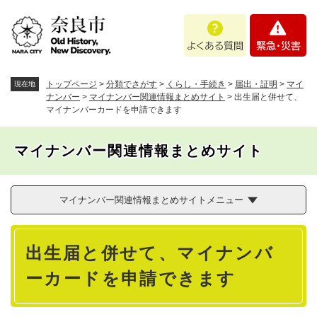
ペ
メニューを飛ばして本文へ
よ
緊
ー
く
急
ジ
あ
・
の
る
災
先
質
害
頭
トップページ
>
分類でさがす
>
くらし・手続き
>
届出・証明
>
マイ
現在地
問
で
ナンバー
>
マイナンバー関連情報まとめサイト
>
出生届と併せて、
マイナンバーカードを申請できます
す
。
マイナンバー関連情報まとめサイト
マイナンバー関連情報まとめサイトメニュー
本
出生届と併せて、マイナンバ
文
ーカードを申請できます