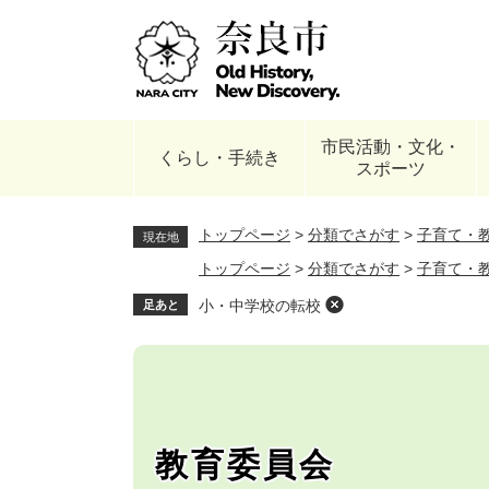
ペ
ー
ジ
の
先
頭
市民活動・文化・
で
くらし・手続き
スポーツ
す
。
トップページ
>
分類でさがす
>
子育て・
現在地
トップページ
>
分類でさがす
>
子育て・
小・中学校の転校
足あと
教育委員会