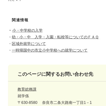
関連情報
・
小・中学校の入学
・
幼・小・中 入学・入園・転校等についてのＦＡＱ
・
区域外就学について
・
一時帰国中の市立小中学校への就学について
このページに関するお問い合わせ先
教育総務課
就学係
〒630-8580
奈良市二条大路南一丁目1－1