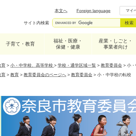
メニューを飛ばして本文へ
本文へ
Foreign language
マイ
サイト内検索
福祉・医療・
産業・しごと・
子育て・教育
保健・健康
事業者向け
教育
>
小・中学校、高等学校
>
学校・通学区域一覧
>
教育委員会
>
小・
教育
>
教育
>
教育委員会のページへ
>
教育委員会
>
小・中学校の転校