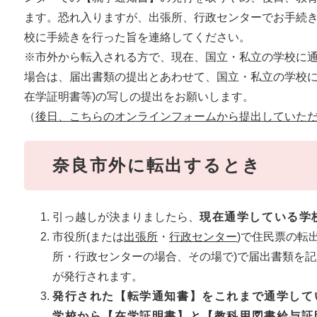
ます。恐れ入りますが、出張所、行政センターでお手続
校に手続きを行った旨を連絡してください。
​※市外から転入される方で、現在、国立・私立の学校に
場合は、届出書類の提出とあわせて、国立・私立の学校に
在学証明書等)の写しの提出をお願いします。
（
後日、こちらのオンラインフォームから提出していた
奈良市外に転出するとき
引っ越しが決まりましたら、
現在通学している学
市役所(または
出張所
・
行政センター
)で住民票の転
所・行政センターの場合、その場で)で届出書類を
が発行されます。
発行された【転学通知書】をこれまで通学して
学校から【在学証明書】と【教科用図書給与証