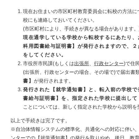
現在お住まいの市区町村教育委員会に転校の方法に
校にも連絡しておいてください。
(市区町村により、手続きが異なる場合があります。
現在通学している学校から転校するにあたり、
科用図書給与証明書】が発行されますので、２
をしてください。
市役所市民課(もしくは
出張所
、
行政センター
)で住
(出張所、行政センターの場合、その場で)で届出書
書】
が発行されます。
発行された【就学通知書】と、転入前の学校で
書給与証明書】を、指定された学校に提出して
ことについては、新しく指定された学校から説明を
以上で手続きは完了です。
※自治体情報システムの標準化、共通化への対応に伴い
ンターでの【就学通知書】の発行を取りやめ、後日、教