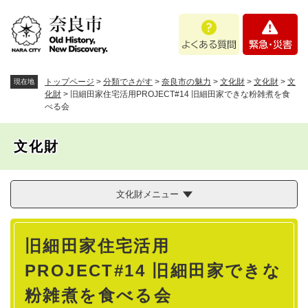
ペ
メニューを飛ばして本文へ
よ
緊
ー
く
急
ジ
あ
・
の
る
災
先
質
害
頭
トップページ
>
分類でさがす
>
奈良市の魅力
>
文化財
>
文化財
>
文
現在地
問
で
化財
>
旧細田家住宅活用PROJECT#14 旧細田家できな粉雑煮を食
べる会
す
。
文化財
文化財メニュー
本
旧細田家住宅活用
文
PROJECT#14 旧細田家できな
粉雑煮を食べる会