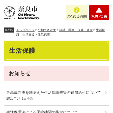
ペ
メニューを飛ばして本文へ
よ
緊
ー
く
急
ジ
あ
・
の
る
災
先
質
害
頭
トップページ
>
分類でさがす
>
福祉・医療・保健・健康
>
生活保
現在地
問
で
護・生活支援
>
生活保護
す
本
。
生活保護
文
お知らせ
最高裁判決を踏まえた生活保護費等の追加給付について
2026年6月1日更新
生活保護法による医療機関の指定について