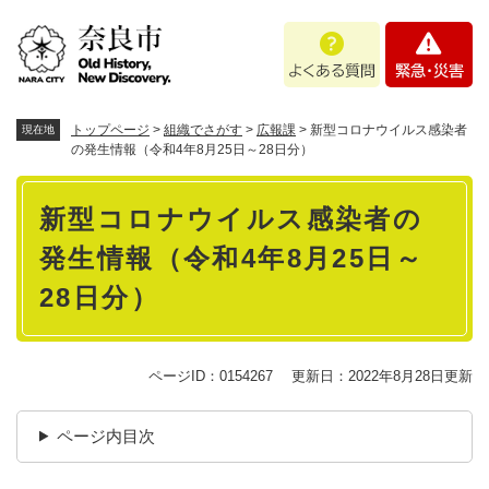
ペ
メニューを飛ばして本文へ
よ
緊
ー
く
急
ジ
あ
・
の
る
災
先
質
害
頭
トップページ
>
組織でさがす
>
広報課
>
新型コロナウイルス感染者
現在地
問
で
の発生情報（令和4年8月25日～28日分）
す
本
。
新型コロナウイルス感染者の
文
発生情報（令和4年8月25日～
28日分）
ページID：0154267
更新日：2022年8月28日更新
ページ内目次