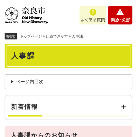
ペ
メニューを飛ばして本文へ
よ
緊
ー
く
急
ジ
あ
・
の
る
災
先
質
害
頭
トップページ
>
組織でさがす
>
人事課
現在地
問
で
本
す
人事課
。
文
ページ内目次
新着情報
人事課からのお知らせ