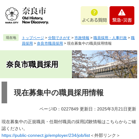
ペ
メ
よ
緊
ー
ニ
く
急
ジ
ュ
あ
・
の
ー
る
災
先
を
質
害
頭
飛
現在地
トップページ
>
分類でさがす
>
市政情報
>
職員採用・人事行政
>
職
問
で
ば
員採用
>
奈良市職員採用
>
現在募集中の職員採用情報
す
し
。
て
本
奈良市職員採用
文
へ
本
文
現在募集中の職員採用情報
ページID：0227849
更新日：2025年3月21日更新
現在募集中の正規職員・任期付職員の採用試験情報はこちらからご確
認ください。
https://public-connect.jp/employer/234/job/list
＜外部リンク＞