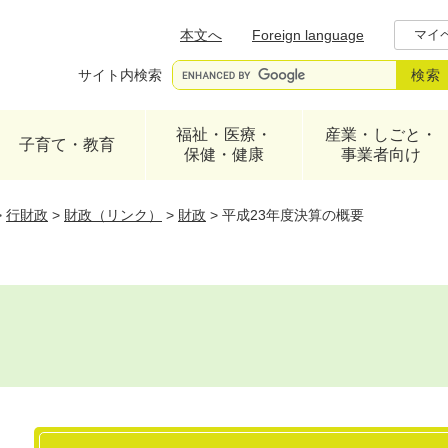
メニューを飛ばして本文へ
本文へ
Foreign language
マイ
サイト内検索
福祉・医療・
産業・しごと・
子育て・教育
保健・健康
事業者向け
>
行財政
>
財政（リンク）
>
財政
>
平成23年度決算の概要
本