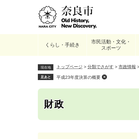
ペ
ー
ジ
の
先
頭
市民活動・文化・
で
くらし・手続き
スポーツ
す
。
トップページ
>
分類でさがす
>
市政情報
現在地
平成23年度決算の概要
足あと
財政