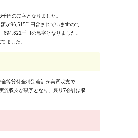
36千円の黒字となりました。
96,515千円含まれていますので、
694,621千円の黒字となりました。
立てました。
資金等貸付金特別会計が実質収支で
で実質収支が黒字となり、残り7会計は収