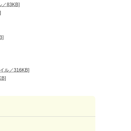
／83KB]
]
]
ル／316KB]
B]