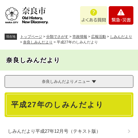
ペ
メニューを飛ばして本文へ
よ
緊
ー
く
急
ジ
あ
・
の
る
災
先
質
害
頭
トップページ
>
分類でさがす
>
市政情報
>
広報活動
>
しみんだより
現在地
問
で
>
奈良しみんだより
>
平成27年のしみんだより
す
。
奈良しみんだより
奈良しみんだよりメニュー
本
平成27年のしみんだより
文
しみんだより平成27年12月号（テキスト版）