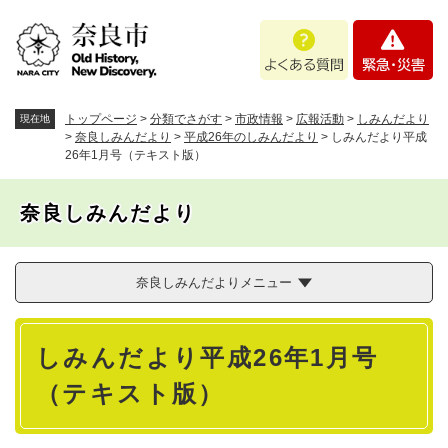
ペ
メニューを飛ばして本文へ
よ
緊
ー
く
急
ジ
あ
・
の
る
災
先
質
害
頭
トップページ
>
分類でさがす
>
市政情報
>
広報活動
>
しみんだより
現在地
問
で
>
奈良しみんだより
>
平成26年のしみんだより
>
しみんだより平成
26年1月号（テキスト版）
す
。
奈良しみんだより
奈良しみんだよりメニュー
本
しみんだより平成26年1月号
文
（テキスト版）