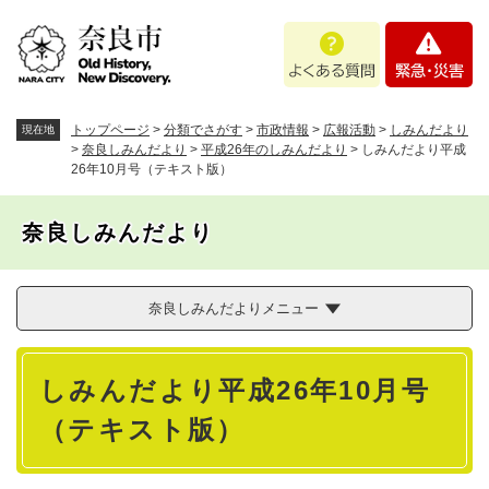
ペ
メニューを飛ばして本文へ
よ
緊
ー
く
急
ジ
あ
・
の
る
災
先
質
害
頭
トップページ
>
分類でさがす
>
市政情報
>
広報活動
>
しみんだより
現在地
問
で
>
奈良しみんだより
>
平成26年のしみんだより
>
しみんだより平成
26年10月号（テキスト版）
す
。
奈良しみんだより
奈良しみんだよりメニュー
本
しみんだより平成26年10月号
文
（テキスト版）