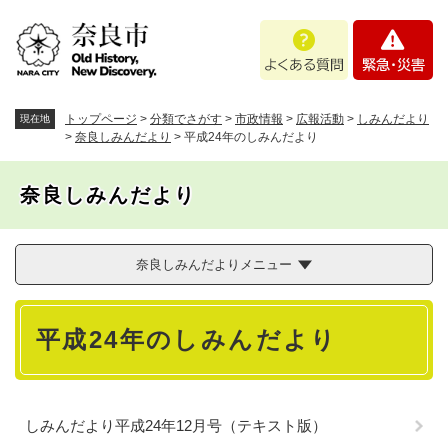
ペ
メニューを飛ばして本文へ
よ
緊
ー
く
急
ジ
あ
・
の
る
災
先
質
害
頭
トップページ
>
分類でさがす
>
市政情報
>
広報活動
>
しみんだより
現在地
問
で
>
奈良しみんだより
>
平成24年のしみんだより
す
。
奈良しみんだより
奈良しみんだよりメニュー
本
平成24年のしみんだより
文
しみんだより平成24年12月号（テキスト版）