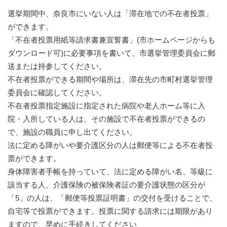
選挙期間中、奈良市にいない人は「滞在地での不在者投票」
ができます。
「不在者投票用紙等請求書兼宣誓書」(市ホームページからも
ダウンロード可)に必要事項を書いて、市選挙管理委員会に郵
送または持参してください。
不在者投票ができる期間や場所は、滞在先の市町村選挙管理
委員会に確認してください。
不在者投票指定施設に指定された病院や老人ホーム等に入
院・入所している人は、その施設で不在者投票ができるの
で、施設の職員に申し出てください。
法に定める障がいや要介護区分の人は郵便等による不在者投
票ができます。
身体障害者手帳を持っていて、法に定める障がい名、等級に
該当する人、介護保険の被保険者証の要介護状態の区分が
「5」の人は、「郵便等投票証明書」の交付を受けることで、
自宅等で投票ができます。投票に関する請求には期限があり
ますので、早めに手続きしてください