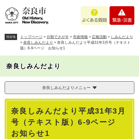
ペ
メニューを飛ばして本文へ
よ
緊
ー
く
急
ジ
あ
・
の
る
災
先
質
害
頭
トップページ
>
分類でさがす
>
市政情報
>
広報活動
>
しみんだより
現在地
問
で
>
奈良しみんだより
>
奈良しみんだより平成31年3月号（テキスト
版）6-9ページ お知らせ1
す
。
奈良しみんだより
奈良しみんだよりメニュー
本
奈良しみんだより平成31年3月
文
号（テキスト版）6-9ページ
お知らせ1