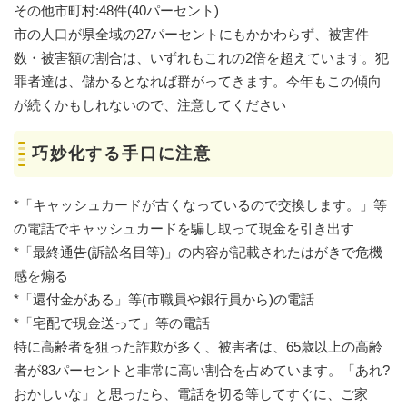
その他市町村:48件(40パーセント)
市の人口が県全域の27パーセントにもかかわらず、被害件
数・被害額の割合は、いずれもこれの2倍を超えています。犯
罪者達は、儲かるとなれば群がってきます。今年もこの傾向
が続くかもしれないので、注意してください
巧妙化する手口に注意
*「キャッシュカードが古くなっているので交換します。」等
の電話でキャッシュカードを騙し取って現金を引き出す
*「最終通告(訴訟名目等)」の内容が記載されたはがきで危機
感を煽る
*「還付金がある」等(市職員や銀行員から)の電話
*「宅配で現金送って」等の電話
特に高齢者を狙った詐欺が多く、被害者は、65歳以上の高齢
者が83パーセントと非常に高い割合を占めています。「あれ?
おかしいな」と思ったら、電話を切る等してすぐに、ご家