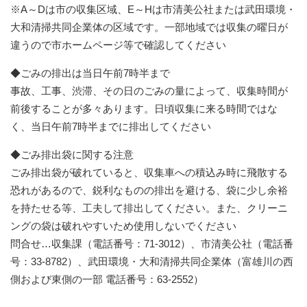
※A～Dは市の収集区域、E～Hは市清美公社または武田環境・
大和清掃共同企業体の区域です。一部地域では収集の曜日が
違うので市ホームページ等で確認してください
◆ごみの排出は当日午前7時半まで
事故、工事、渋滞、その日のごみの量によって、収集時間が
前後することが多々あります。日頃収集に来る時間ではな
く、当日午前7時半までに排出してください
◆ごみ排出袋に関する注意
ごみ排出袋が破れていると、収集車への積込み時に飛散する
恐れがあるので、鋭利なものの排出を避ける、袋に少し余裕
を持たせる等、工夫して排出してください。また、クリーニ
ングの袋は破れやすいため使用しないでください
問合せ…収集課（電話番号：71-3012）、市清美公社（電話番
号：33-8782）、武田環境・大和清掃共同企業体（富雄川の西
側および東側の一部 電話番号：63-2552）