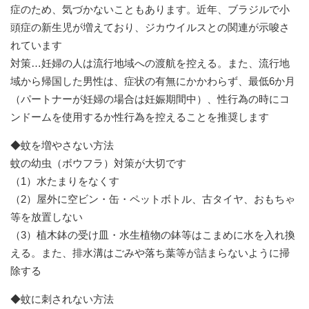
症のため、気づかないこともあります。近年、ブラジルで小
頭症の新生児が増えており、ジカウイルスとの関連が示唆さ
れています
対策…妊婦の人は流行地域への渡航を控える。また、流行地
域から帰国した男性は、症状の有無にかかわらず、最低6か月
（パートナーが妊婦の場合は妊娠期間中）、性行為の時にコ
ンドームを使用するか性行為を控えることを推奨します
◆蚊を増やさない方法
蚊の幼虫（ボウフラ）対策が大切です
（1）水たまりをなくす
（2）屋外に空ビン・缶・ペットボトル、古タイヤ、おもちゃ
等を放置しない
（3）植木鉢の受け皿・水生植物の鉢等はこまめに水を入れ換
える。また、排水溝はごみや落ち葉等が詰まらないように掃
除する
◆蚊に刺されない方法