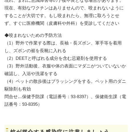
現れ、まれに意識障害等の予後不良となる場合があります。
現在、有効なワクチンはありませんので、咬まれないように
することが大切です。もし咬まれたら、無理に取ろうとせ
ず、すぐに医療機関（皮膚科や外科）を受診してください
◆咬まれないための予防方法
（1）野外で作業する際は、長袖・長ズボン、軍手等を着用
し、ズボンの裾を長靴に入れる
（2）DEETと呼ばれる成分を含む忌避剤を使用する
（3）野外活動後、衣服や体の表面にマダニがついていないか
確認し、入浴や洗濯をする
（4）ペットの散歩後はブラッシングをする。ペット用のダニ
駆除剤も有効
問合せ…保健予防課（電話番号：93-8397）、保健衛生課（電
話番号：93-8395）
蚊が媒介する感染症に注意しましょう