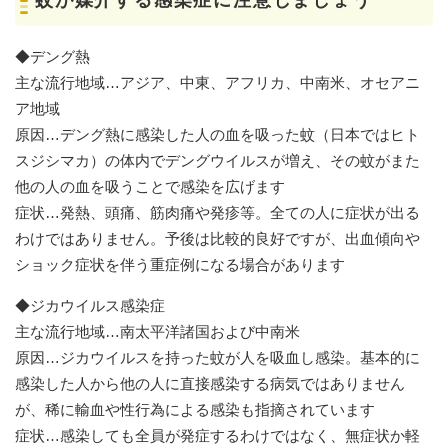
◆デング熱
主な流行地域…アジア、中東、アフリカ、中南米、オセアニ
ア地域
原因…デング熱に感染した人の血を吸った蚊（日本ではヒト
スジシマカ）の体内でデングウイルスが増え、その蚊がまた
他の人の血を吸うことで感染を広げます
症状…発熱、頭痛、筋肉痛や発疹等。全ての人に症状が出る
わけではありません。予後は比較的良好ですが、出血傾向や
ショック症状を伴う重症例になる場合があります
◆ジカウイルス感染症
主な流行地域…南太平洋諸国および中南米
原因…ジカウイルスを持った蚊が人を吸血し感染。基本的に
感染した人から他の人に直接感染する病気ではありません
が、稀に輸血や性行為による感染も指摘されています
症状…感染しても全員が発症するわけではなく、無症状か軽