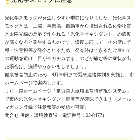
光化学スモッグが発生しやすい季節になりました。光化学ス
モッグとは、工場、事業場、自動車から排出される化学物質
と太陽光線の反応で作られる「光化学オキシダント」の濃度
が高くなると発生するものです。濃度に応じて、その度に予
報・注意報等が発令されるため、発令時はできるだけ屋外で
の運動を避け、目がチカチカする、のどが痛む等の症状が出
た場合は、洗眼やうがいをしましょう。
健康被害防止のため、9月30日まで緊急連絡体制を実施し、市
ホームページで案内します。
また、県ホームページ「奈良県大気環境常時監視システム」
で市内の光化学オキシダント濃度等が確認できます（メール
マガジン登録で注意報等の受信が可能）
問合せ 保健・環境検査課（電話番号：93-8477）