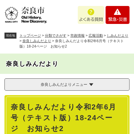
ペ
メニューを飛ばして本文へ
よ
緊
ー
く
急
ジ
あ
・
の
る
災
先
質
害
頭
トップページ
>
分類でさがす
>
市政情報
>
広報活動
>
しみんだより
現在地
問
で
>
奈良しみんだより
>
奈良しみんだより令和2年6月号（テキスト
版）18-24ページ お知らせ2
す
。
奈良しみんだより
奈良しみんだよりメニュー
本
奈良しみんだより令和2年6月
文
号（テキスト版）18-24ペー
ジ お知らせ2