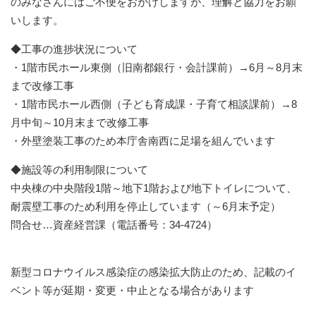
のみなさんにはご不便をおかけしますが、理解と協力をお願
いします。
◆工事の進捗状況について
・1階市民ホール東側（旧南都銀行・会計課前）→6月～8月末
まで改修工事
・1階市民ホール西側（子ども育成課・子育て相談課前）→8
月中旬～10月末まで改修工事
・外壁塗装工事のため本庁舎南西に足場を組んでいます
◆施設等の利用制限について
中央棟の中央階段1階～地下1階および地下トイレについて、
耐震壁工事のため利用を停止しています（～6月末予定）
問合せ…資産経営課（電話番号：34-4724）
新型コロナウイルス感染症の感染拡大防止のため、記載のイ
ベント等が延期・変更・中止となる場合があります