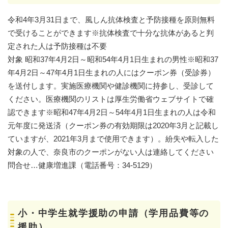
令和4年3月31日まで、風しん抗体検査と予防接種を原則無料
で受けることができます※抗体検査で十分な抗体があると判
定された人は予防接種は不要
対象 昭和37年4月2日～昭和54年4月1日生まれの男性※昭和37
年4月2日～47年4月1日生まれの人にはクーポン券（受診券）
を送付します。実施医療機関や健診機関に持参し、受診して
ください。医療機関のリストは厚生労働省ウェブサイトで確
認できます※昭和47年4月2日～54年4月1日生まれの人は令和
元年度に発送済（クーポン券の有効期限は2020年3月と記載し
ていますが、2021年3月まで使用できます）。紛失や転入した
対象の人で、奈良市のクーポンがない人は連絡してください
問合せ…健康増進課（電話番号：34-5129）
小・中学生就学援助の申請（学用品費等の
援助）