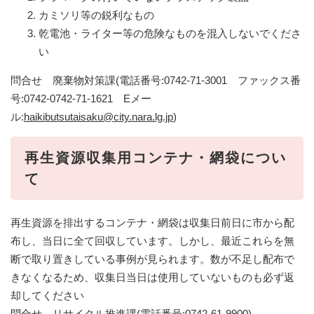
カミソリ等の鋭利なもの
乾電池・ライター等の危険なものを混入しないでくださ
い
問合せ 廃棄物対策課(電話番号:0742-71-3001 ファックス番
号:0742-0742-71-1621 Eメー
ル:
haikibutsutaisaku@city.nara.lg.jp
)
再生資源収集用コンテナ・網袋につい
て
再生資源を排出するコンテナ・網袋は収集日前日に市から配
布し、当日に全て回収しています。しかし、最近これらを無
断で取り置きしている事例が見られます。数が不足し配布で
きなくなるため、収集日当日は使用していないものも必ず返
却してください
問合せ リサイクル推進課(電話番号:0742-61-9900)