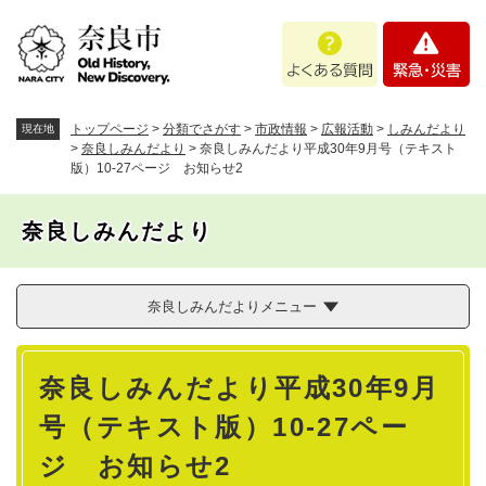
ペ
メニューを飛ばして本文へ
よ
緊
ー
く
急
ジ
あ
・
の
る
災
先
質
害
頭
トップページ
>
分類でさがす
>
市政情報
>
広報活動
>
しみんだより
現在地
問
で
>
奈良しみんだより
>
奈良しみんだより平成30年9月号（テキスト
版）10-27ページ お知らせ2
す
。
奈良しみんだより
奈良しみんだよりメニュー
本
奈良しみんだより平成30年9月
文
号（テキスト版）10-27ペー
ジ お知らせ2