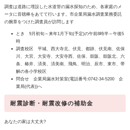
調査は道路に埋設した水道管の漏水探知のため、各家庭のメ
ータに音聴棒をあてて行います。市企業局漏水調査業務委託
の腕章をつけた調査員が訪問します
とき 9月初旬～来年1月下旬(予定)の午前8時半～午後5
時
調査校区 平城、西大寺北、伏見、都跡、伏見南、佐保
川、大宮、大安寺、大安寺西、佐保、鼓阪、鼓阪北、六
条、椿井、済美、済美南、飛鳥、明治、辰市、東市、帯
解の各小学校区
問合せ 企業局漏水対策室(電話番号:0742-34-5200 企
業局(代表))へ
耐震診断・耐震改修の補助金
あなたの家は大丈夫?