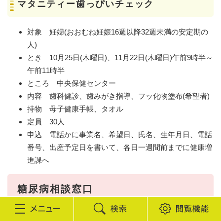
マタニティー歯っぴいチェック
対象 妊婦(おおむね妊娠16週以降32週未満の安定期の
人)
とき 10月25日(木曜日)、11月22日(木曜日)午前9時半～
午前11時半
ところ 中央保健センター
内容 歯科健診、歯みがき指導、フッ化物塗布(希望者)
持物 母子健康手帳、タオル
定員 30人
申込 電話かに事業名、希望日、氏名、生年月日、電話
番号、出産予定日を書いて、各日一週間前までに健康増
進課へ
糖尿病相談窓口
検
閲
血糖値が高め、肥満で糖尿病の危険があると言われた人に、