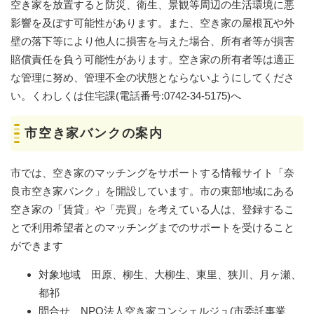
空き家を放置すると防災、衛生、景観等周辺の生活環境に悪
影響を及ぼす可能性があります。また、空き家の屋根瓦や外
壁の落下等により他人に損害を与えた場合、所有者等が損害
賠償責任を負う可能性があります。空き家の所有者等は適正
な管理に努め、管理不全の状態とならないようにしてくださ
い。くわしくは住宅課(電話番号:0742-34-5175)へ
市空き家バンクの案内
市では、空き家のマッチングをサポートする情報サイト「奈
良市空き家バンク」を開設しています。市の東部地域にある
空き家の「賃貸」や「売買」を考えている人は、登録するこ
とで利用希望者とのマッチングまでのサポートを受けること
ができます
対象地域 田原、柳生、大柳生、東里、狭川、月ヶ瀬、
都祁
問合せ NPO法人空き家コンシェルジュ(市委託事業