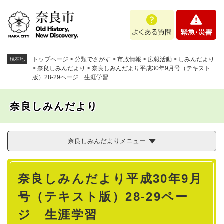
ペ
メニューを飛ばして本文へ
よ
緊
ー
く
急
ジ
あ
・
の
る
災
先
質
害
頭
トップページ
>
分類でさがす
>
市政情報
>
広報活動
>
しみんだより
現在地
問
で
>
奈良しみんだより
>
奈良しみんだより平成30年9月号（テキスト
版）28-29ページ 生涯学習
す
。
奈良しみんだより
奈良しみんだよりメニュー
本
奈良しみんだより平成30年9月
文
号（テキスト版）28-29ペー
ジ 生涯学習