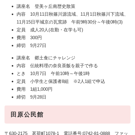
講座名 登美ヶ丘南歴史散策
内容 10月11日秋篠川源流域、11月1日秋篠川下流域、
11月15日平城京の瓦窯跡 午前9時30分～午後0時(3)
定員 成人20人(在勤・在学も可)
費用 300円
締切 9月27日
講座名 郷土食にチャレンジ
内容 伝統料理の奈良茶飯を親子で作る
とき 10月7日 午前10時～午後1時
定員 小学生と保護者8組 ※2人1組で申込
費用 1組1,000円
締切 9月28日
田原公民館
〒630-2175 茗荷町1078-1 電話番号:0742-81-0888 ファッ