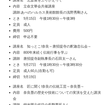
講座名 北斎展をふりかえって
内容 立命文華会共催講座
講師:あべのハルカス美術館館長の浅野秀剛さん
とき 9月15日 午後1時30分～午後3時
定員 成人
費用 500円
締切 申込不要
講座名 知っとこ!奈良～唐招提寺の釈迦念仏会～
内容 800年来続く伝統行事を学ぶ
講師 唐招提寺副執事長の石田太一さん
とき 9月27日 午後1時30分～午後3時30分
定員 成人60人(在勤も可)
締切 9月19日
講座名 匠に聞く!奈良の伝統工芸～奈良墨～
内容 奈良墨の歴史や技術についての実演を交えた講演
会
講師 錦光園六代目の長野墨延さん