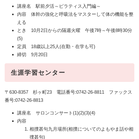
講座名 駅前夕活～ピラティス入門編～
内容 体幹の強化と呼吸法をマスターして体の機能を整
える
とき 10月2日からの隔週火曜 午後7時～午後8時30分
(5)
定員 18歳以上25人(在勤・在学も可)
締切 9月20日
生涯学習センター
〒630-8357 杉ヶ町23 電話番号:0742-26-8811 ファックス
番号:0742-26-8813
講座名 サロンコンサート(1)(2)(3)(4)
内容
相撲甚句九月場所(相撲についてのよもやま話や相
撲甚句)