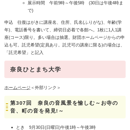
展示時間 午前9時～午後5時 (30日は午後4時ま
で)
申込 往復はがきに講座名、住所、氏名(ふりがな)、年齢(学
年)、電話番号を書いて、締切日必着で各館へ。1枚に1人1講
座(コース)限り。多い場合は抽選。財団ホームページからの申
込も可。託児希望(定員あり。託児可の講座に限る)の場合は、
「託児希望」と記入
奈良ひとまち大学
ホームページ
＜外部リンク＞
第307回 奈良の音風景を愉しむ～お寺の
音、町の音を発見!～
とき 9月30日(日曜日)午後1時～午後3時