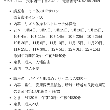
〒630-8044 六条西一丁目3-43-2 電話番号:0742-44-2669
講座名 ミニ体力UPサロン
奈良市ポイント50
内容 リズム体操やストレッチ体操他
とき 9月4日、9月9日、9月15日、9月20日、9月25日、
10月4日、10月11日、10月14日、10月20日、10月25日、
10月30日、11月6日、11月10日、11月15日、11月20日、
11月25日、11月30日、12月5日、12月9日、12月15日
原則午前9時10分～午前9時40分
定員 成人 入場自由
締切 申込不要
講座名 ガイドと地域めぐり～二つの御陵～
内容 垂仁・安康両天皇陵他、暗峠・暗越奈良街道周辺
の史跡散策(現地集合・解散)
とき 9月30日 午前10時～午後0時30分
定員 成人20人