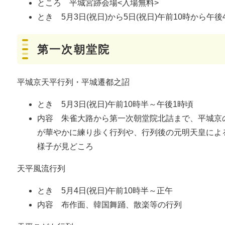
ところ 平城宮跡会場<入場無料>
とき 5月3日(祝日)から5日(祝日)午前10時から午後
第一次朝堂院
平城京天平行列・平城遷都之詔
とき 5月3日(祝日)午前10時半～午後1時頃
内容 朱雀大路から第一次朝堂院北詰まで、平城京の
が華やかに練り歩く行列や、行列後の元明天皇による
様子が見どころ
天平風流行列
とき 5月4日(祝日)午前10時半～正午
内容 布作面、韓国舞踊、散楽等の行列