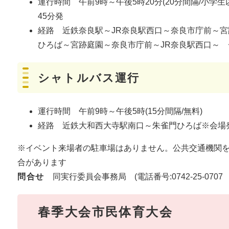
運行時間 午前9時～午後5時20分(20分間隔/小学生
45分発
経路 近鉄奈良駅～JR奈良駅西口～奈良市庁前～
ひろば～宮跡庭園～奈良市庁前～JR奈良駅西口～
シャトルバス運行
運行時間 午前9時～午後5時(15分間隔/無料)
経路 近鉄大和西大寺駅南口～朱雀門ひろば※会場発
※イベント来場者の駐車場はありません。公共交通機関
合があります
問合せ
同実行委員会事務局 (電話番号:0742-25-070
春季大会市民体育大会