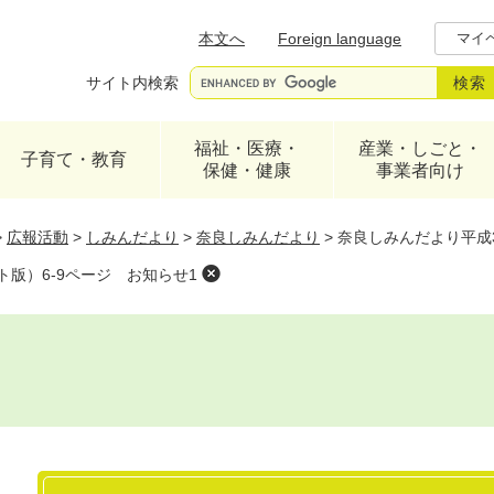
メニューを飛ばして本文へ
本文へ
Foreign language
マイ
サイト内検索
福祉・医療・
産業・しごと・
子育て・教育
保健・健康
事業者向け
>
広報活動
>
しみんだより
>
奈良しみんだより
>
奈良しみんだより平成3
ト版）6-9ページ お知らせ1
本