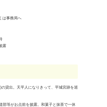
くは事務局へ
時
披露
用)の貸出。天平人になりきって、平城宮跡を巡
茶道部等がお点前を披露。和菓子と抹茶で一休