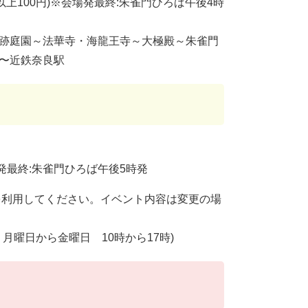
以上100円)※会場発最終:朱雀門ひろば午後4時
宮跡庭園～法華寺・海龍王寺～大極殿～朱雀門
 〜近鉄奈良駅
最終:朱雀門ひろば午後5時発
を利用してください。イベント内容は変更の場
7 月曜日から金曜日 10時から17時)