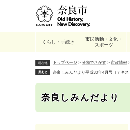
ペ
ー
ジ
の
先
頭
市民活動・文化・
で
くらし・手続き
スポーツ
す
。
トップページ
>
分類でさがす
>
市政情報
現在地
奈良しみんだより平成30年4月号（テキス
足あと
奈良しみんだより