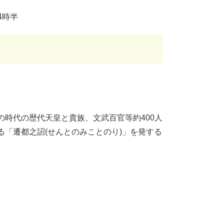
4時半
時代の歴代天皇と貴族、文武百官等約400人
「遷都之詔(せんとのみことのり)」を発する