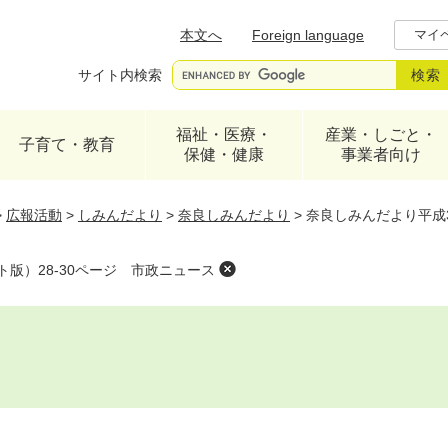
メニューを飛ばして本文へ
本文へ
Foreign language
マイ
サイト内検索
福祉・医療・
産業・しごと・
子育て・教育
保健・健康
事業者向け
>
広報活動
>
しみんだより
>
奈良しみんだより
>
奈良しみんだより平成3
版）28-30ページ 市政ニュース