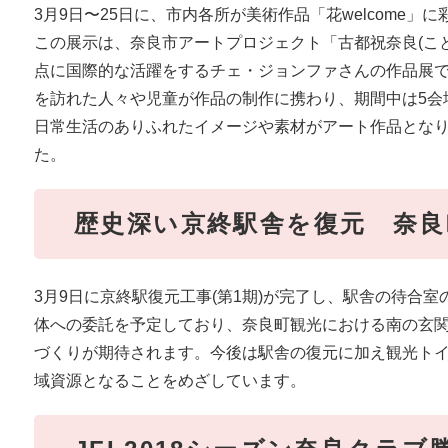
3月9日〜25日に、市内各所が美術作品「花welcome」
この展示は、奈良市アートプロジェクト「古都祝奈良(ことほぐ
点に国際的な活躍をするチェ・ジョンファさんの作品展
を訪れた人々や児童が作品の制作に携わり、期間中は5会
日常生活のありふれたイメージや素材がアート作品とな
た。
歴史深い京終駅舎を復元 奈良
3月9日に京終駅復元工事(第1期)が完了し、駅舎の待合
体への委託を予定しており、奈良町観光における南の玄
づくりが期待されます。今後は駅舎の復元に加え観光ト
域資源となることをめざしています。