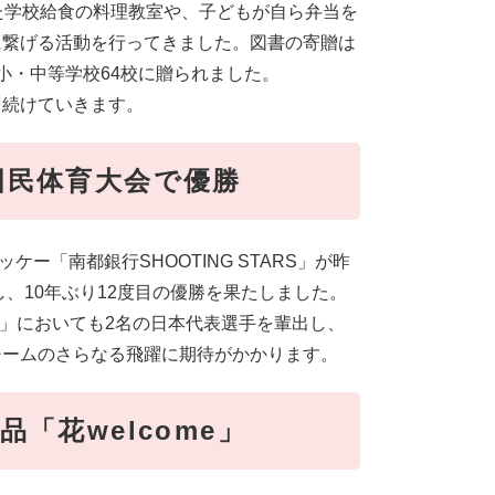
た学校給食の料理教室や、子どもが自ら弁当を
に繋げる活動を行ってきました。図書の寄贈は
小・中等学校64校に贈られました。
を続けていきます。
S国民体育大会で優勝
ホッケー「南都銀行SHOOTING STARS」が昨
し、10年ぶり12度目の優勝を果たしました。
プ」においても2名の日本代表選手を輩出し、
チームのさらなる飛躍に期待がかかります。
「花welcome」