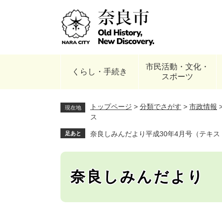
ペ
ー
ジ
の
先
頭
市民活動・文化・
で
くらし・手続き
スポーツ
す
。
トップページ
>
分類でさがす
>
市政情報
現在地
ス
奈良しみんだより平成30年4月号（テキスト
足あと
奈良しみんだより