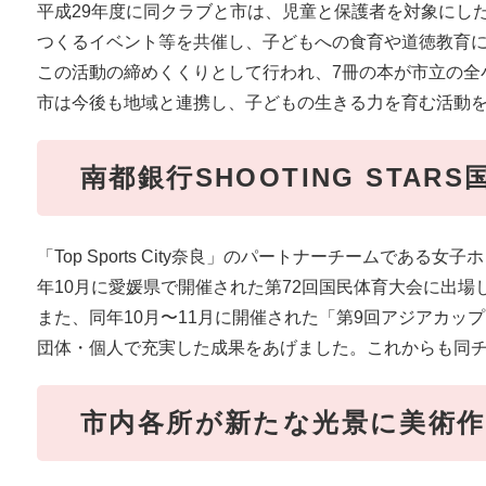
平成29年度に同クラブと市は、児童と保護者を対象にし
つくるイベント等を共催し、子どもへの食育や道徳教育
この活動の締めくくりとして行われ、7冊の本が市立の全
市は今後も地域と連携し、子どもの生きる力を育む活動
南都銀行SHOOTING STAR
「Top Sports City奈良」のパートナーチームである女子
年10月に愛媛県で開催された第72回国民体育大会に出場
また、同年10月〜11月に開催された「第9回アジアカッ
団体・個人で充実した成果をあげました。これからも同
市内各所が新たな光景に美術作品