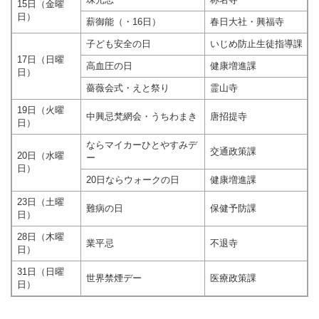
15日（金曜
日）
薪御能（・16日）
春日大社・興福寺
子ども安全の日
いじめ防止生徒指導課
17日（日曜
高血圧の日
健康増進課
日）
薔薇会式・えと祭り
霊山寺
19日（火曜
中興忌梵網会・うちわまき
唐招提寺
日）
ならマイカーひとやすみデ
交通政策課
20日（水曜
ー
日）
20日ならウォークの日
健康増進課
23日（土曜
難病の日
保健予防課
日）
28日（木曜
業平忌
不退寺
日）
31日（日曜
世界禁煙デー
医療政策課
日）