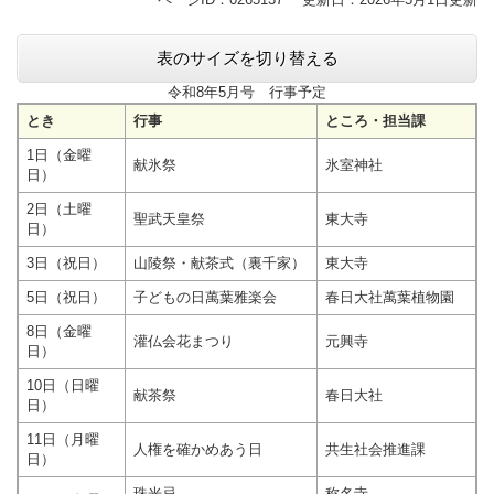
表のサイズを切り替える
令和8年5月号 行事予定
とき
行事
ところ・担当課
1日（金曜
献氷祭
氷室神社
日）
2日（土曜
聖武天皇祭
東大寺
日）
3日（祝日）
山陵祭・献茶式（裏千家）
東大寺
5日（祝日）
子どもの日萬葉雅楽会
春日大社萬葉植物園
8日（金曜
灌仏会花まつり
元興寺
日）
10日（日曜
献茶祭
春日大社
日）
11日（月曜
人権を確かめあう日
共生社会推進課
日）
珠光忌
称名寺