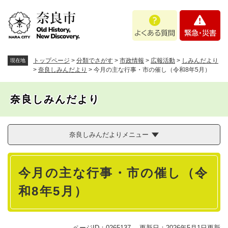
ペ
メニューを飛ばして本文へ
よ
緊
ー
く
急
ジ
あ
・
の
る
災
先
質
害
頭
トップページ
>
分類でさがす
>
市政情報
>
広報活動
>
しみんだより
現在地
問
で
>
奈良しみんだより
>
今月の主な行事・市の催し（令和8年5月）
す
。
奈良しみんだより
奈良しみんだよりメニュー
本
今月の主な行事・市の催し（令
文
和8年5月）
ページID：0265137
更新日：2026年5月1日更新