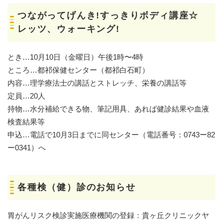
つながってげんき!すっきりボディ講座☆
レッツ、ウォーキング!
とき…10月10日（金曜日）午後1時〜4時
ところ…都祁保健センター（都祁白石町）
内容…理学療法士の講話とストレッチ、栄養の講話等
定員…20人
持物…水分補給できる物、筆記用具、あれば健診結果や血液
検査結果等
申込…電話で10月3日までに同センター（電話番号：0743ー82
ー0341）へ
各種検（健）診のお知らせ
胃がんリスク検診実施医療機関の登録：貴ヶ丘クリニックヤ