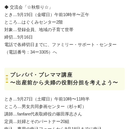
◆ 交流会「☆秋祭り☆」
とき…9月19日（金曜日）午前10時半〜正午
ところ…はぐくみセンター2階
対象…登録会員、地域の子育て世帯
締切…9月16日
電話で各締切日までに、ファミリー・サポート・センター
（電話番号：34ー3305）へ
プレパパ・プレママ講座
〜出産前から夫婦の役割分担を考えよう〜
とき…9月27日（土曜日）午前10時〜11時半
ところ…男女共同参画センター（杉ヶ町）
講師…fanfare代表取締役の篠田厚志さん
定員…妊婦とそのパートナー20組
申込…専用の申込フォームから9月18日までに申込