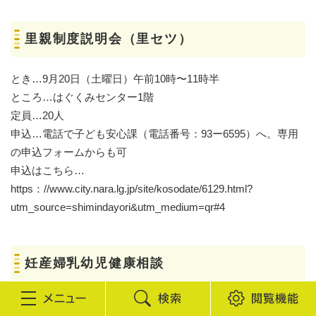
里親制度説明会（里セツ）
とき…9月20日（土曜日）午前10時〜11時半
ところ…はぐくみセンター1階
定員…20人
申込…電話で子ども安心課（電話番号：93ー6595）へ。専用
の申込フォームからも可
申込はこちら…
https：//www.city.nara.lg.jp/site/kosodate/6129.html?
utm_source=shimindayori&utm_medium=qr#4
妊産婦乳幼児健康相談
◆はぐくみセンター3階
検
閲