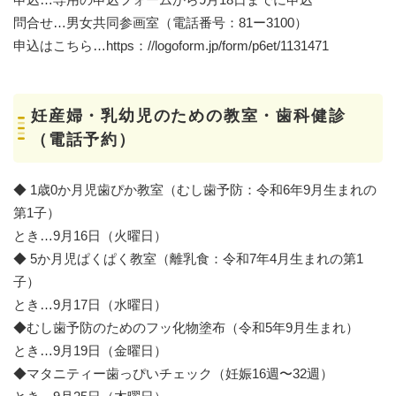
問合せ…男女共同参画室（電話番号：81ー3100）
申込はこちら…https：//logoform.jp/form/p6et/1131471
妊産婦・乳幼児のための教室・歯科健診
（電話予約）
◆ 1歳0か月児歯ぴか教室（むし歯予防：令和6年9月生まれの
第1子）
とき…9月16日（火曜日）
◆ 5か月児ぱくぱく教室（離乳食：令和7年4月生まれの第1
子）
とき…9月17日（水曜日）
◆むし歯予防のためのフッ化物塗布（令和5年9月生まれ）
とき…9月19日（金曜日）
◆マタニティー歯っぴいチェック（妊娠16週〜32週）