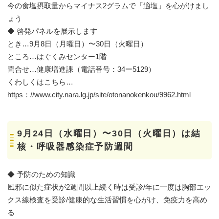
今の食塩摂取量からマイナス2グラムで「適塩」を心がけまし
ょう
◆ 啓発パネルを展示します
とき…9月8日（月曜日）〜30日（火曜日）
ところ…はぐくみセンター1階
問合せ…健康増進課（電話番号：34ー5129）
くわしくはこちら…
https：//www.city.nara.lg.jp/site/otonanokenkou/9962.html
9月24日（水曜日）〜30日（火曜日）は結
核・呼吸器感染症予防週間
◆ 予防のための知識
風邪に似た症状が2週間以上続く時は受診/年に一度は胸部エッ
クス線検査を受診/健康的な生活習慣を心がけ、免疫力を高め
る