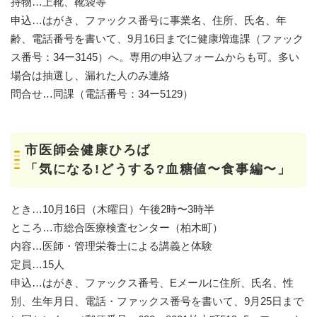
持物…上靴、靴袋等
申込…はがき、ファックス番号に事業名、住所、氏名、年
齢、電話番号を書いて、9月16日までに健康増進課（ファック
ス番号：34ー3145）へ。専用の申込フォームからも可。多い
場合は抽選し、漏れた人のみ連絡
問合せ…同課（電話番号：34ー5129）
市医師会健康ひろば
「気になる!どうする?血糖値〜食事編〜」
とき…10月16日（木曜日）午後2時〜3時半
ところ…市総合医療検査センター（柏木町）
内容…医師・管理栄養士による講義と体験
定員…15人
申込…はがき、ファックス番号、Eメールに住所、氏名、性
別、生年月日、電話・ファックス番号を書いて、9月25日まで