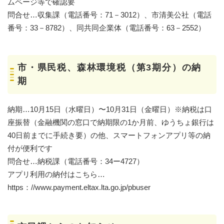
ムページ等で確認要
問合せ…収集課（電話番号：71－3012）、市清美公社（電話
番号：33－8782）、同共同企業体（電話番号：63－2552）
市・県民税、森林環境税（第3期分）の納
期
納期…10月15日（水曜日）〜10月31日（金曜日）※納税は口
座振替（金融機関の窓口で納期限の1か月前、ゆうちょ銀行は
40日前までに手続き要）の他、スマートフォンアプリ等の納
付が便利です
問合せ…納税課（電話番号：34ー4727）
アプリ利用の納付はこちら…
https：//www.payment.eltax.lta.go.jp/pbuser