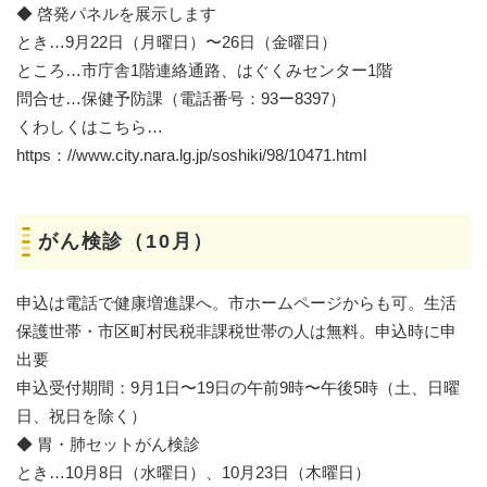
◆ 啓発パネルを展示します
とき…9月22日（月曜日）〜26日（金曜日）
ところ…市庁舎1階連絡通路、はぐくみセンター1階
問合せ…保健予防課（電話番号：93ー8397）
くわしくはこちら…
https：//www.city.nara.lg.jp/soshiki/98/10471.html
がん検診（10月）
申込は電話で健康増進課へ。市ホームページからも可。生活
保護世帯・市区町村民税非課税世帯の人は無料。申込時に申
出要
申込受付期間：9月1日〜19日の午前9時〜午後5時（土、日曜
日、祝日を除く）
◆ 胃・肺セットがん検診
とき…10月8日（水曜日）、10月23日（木曜日）