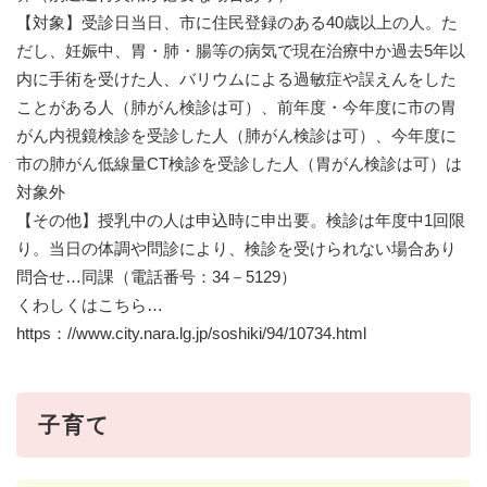
【対象】受診日当日、市に住民登録のある40歳以上の人。た
だし、妊娠中、胃・肺・腸等の病気で現在治療中か過去5年以
内に手術を受けた人、バリウムによる過敏症や誤えんをした
ことがある人（肺がん検診は可）、前年度・今年度に市の胃
がん内視鏡検診を受診した人（肺がん検診は可）、今年度に
市の肺がん低線量CT検診を受診した人（胃がん検診は可）は
対象外
【その他】授乳中の人は申込時に申出要。検診は年度中1回限
り。当日の体調や問診により、検診を受けられない場合あり
問合せ…同課（電話番号：34－5129）
くわしくはこちら…
https：//www.city.nara.lg.jp/soshiki/94/10734.html
子育て