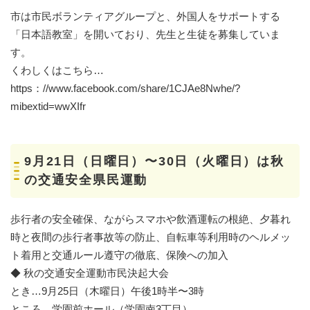
市は市民ボランティアグループと、外国人をサポートする
「日本語教室」を開いており、先生と生徒を募集していま
す。
くわしくはこちら…
https：//www.facebook.com/share/1CJAe8Nwhe/?
mibextid=wwXIfr
9月21日（日曜日）〜30日（火曜日）は秋
の交通安全県民運動
歩行者の安全確保、ながらスマホや飲酒運転の根絶、夕暮れ
時と夜間の歩行者事故等の防止、自転車等利用時のヘルメッ
ト着用と交通ルール遵守の徹底、保険への加入
◆ 秋の交通安全運動市民決起大会
とき…9月25日（木曜日）午後1時半〜3時
ところ…学園前ホール（学園南3丁目）