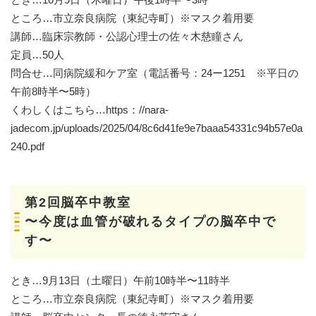
ところ…市立奈良病院（東紀寺町）※マスク着用要
講師…臨床宗教師・公認心理士の佐々木慈瞳さん
定員…50人
問合せ…同病院緩和ケア室（電話番号：24ー1251 ※平日の
午前8時半〜5時）
くわしくはこちら…https：//nara-
jadecom.jp/uploads/2025/04/8c6d41fe9e7baaa54331c94b57e0a
240.pdf
第2回脳卒中教室
〜今度は血管が破れるタイプの脳卒中で
す〜
とき…9月13日（土曜日）午前10時半〜11時半
ところ…市立奈良病院（東紀寺町）※マスク着用要