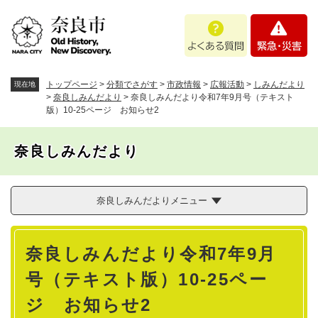
ペ
メニューを飛ばして本文へ
よ
緊
ー
く
急
ジ
あ
・
の
る
災
先
質
害
頭
トップページ
>
分類でさがす
>
市政情報
>
広報活動
>
しみんだより
現在地
問
で
>
奈良しみんだより
>
奈良しみんだより令和7年9月号（テキスト
版）10-25ページ お知らせ2
す
。
奈良しみんだより
奈良しみんだよりメニュー
本
奈良しみんだより令和7年9月
文
号（テキスト版）10-25ペー
ジ お知らせ2