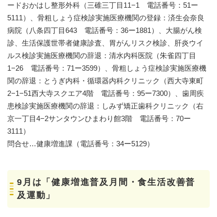
ードおかはし整形外科（三碓三丁目11−1 電話番号：51ー
5111）、骨粗しょう症検診実施医療機関の登録：済生会奈良
病院（八条四丁目643 電話番号：36ー1881）、大腸がん検
診、生活保護世帯者健康診査、胃がんリスク検診、肝炎ウイ
ルス検診実施医療機関の辞退：清水内科医院（朱雀四丁目
1−26 電話番号：71ー3599）、骨粗しょう症検診実施医療機
関の辞退：とうぎ内科・循環器内科クリニック（西大寺東町
2−1−51西大寺スクエア4階 電話番号：95ー7300）、歯周疾
患検診実施医療機関の辞退：しみず矯正歯科クリニック（右
京一丁目4−2サンタウンひまわり館3階 電話番号：70ー
3111）
問合せ…健康増進課（電話番号：34ー5129）
9月は「健康増進普及月間・食生活改善普
及運動」