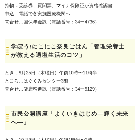
持物…受診券、質問票、マイナ保険証か資格確認書
申込…電話で各実施医療機関へ
問合せ…国保年金課（電話番号：34ー4736）
学ぼう!にこにこ奈良ごはん「管理栄養士
が教える適塩生活のコツ」
とき…9月25日（木曜日）午前10時〜11時半
ところ…はぐくみセンター3階
問合せ…健康増進課（電話番号：34ー5129）
市民公開講座「よくいきはじめ―輝く未来
へ―」
とき…10月9日（木曜日）午後1時半〜3時