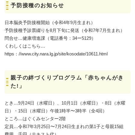
予防接種のお知らせ
日本脳炎予防接種開始（令和4年9月生まれ）
予防接種予診票綴りを8月下旬に発送（令和7年7月生まれ）
問合せ…健康増進課（電話番号：34ー5129）
くわしくはこちら…
https：//www.city.nara.lg.jp/site/kosodate/10611.html
親子の絆づくりプログラム「赤ちゃんがき
た!」
とき…9月24日（水曜日）、10月1日（水曜日）・8日（水曜
日）・15日（水曜日）午後1時半〜3時半（全4回）
ところ…はぐくみセンター2階
定員…令和7年3月25日〜7月24日生まれの第1子と母親15組
費用…千円（テキスト代）