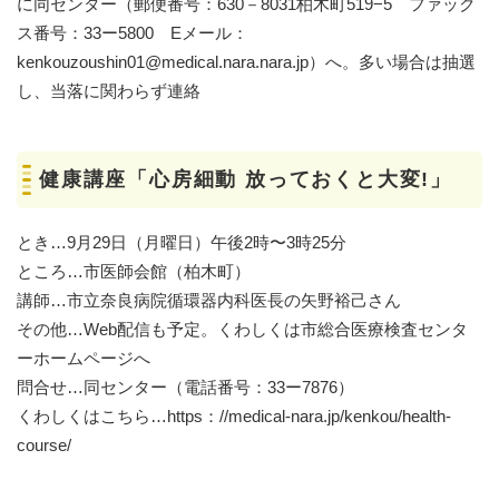
に同センター（郵便番号：630－8031柏木町519−5 ファック
ス番号：33ー5800 Eメール：
kenkouzoushin01@medical.nara.nara.jp）へ。多い場合は抽選
し、当落に関わらず連絡
健康講座「心房細動 放っておくと大変!」
とき…9月29日（月曜日）午後2時〜3時25分
ところ…市医師会館（柏木町）
講師…市立奈良病院循環器内科医長の矢野裕己さん
その他…Web配信も予定。くわしくは市総合医療検査センタ
ーホームページへ
問合せ…同センター（電話番号：33ー7876）
くわしくはこちら…https：//medical-nara.jp/kenkou/health-
course/