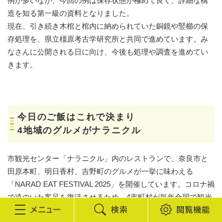
例が多いなか、今回の例は保存状態が極めて良く、詳細な構
造を知る第一級の資料となりました。
現在、引き続き木棺と棺内に納められていた銅鏡や竪櫛の保
存処理を、県立橿原考古学研究所と共同で進めています。み
なさんに公開される日に向け、今後も処理や調査を進めてい
きます。
今日のご飯はこれで決まり
4地域のグルメがナラニクル
市観光センター「ナラニクル」内のレストランで、奈良市と
田原本町、明日香村、吉野町のグルメが一挙に味わえる
「NARAD EAT FESTIVAL 2025」を開催しています。コロナ禍
で遠のいた客足を復活させるため、4市町村が毎年合同で観光
イベントを実施。今年は、各地の特産品を使った特別メニュ
検
閲