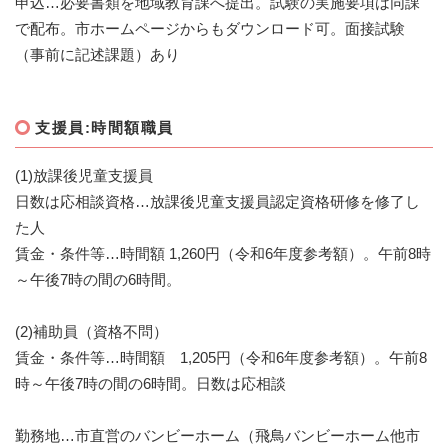
申込…必要書類を地域教育課へ提出。試験の実施要項は同課
で配布。市ホームページからもダウンロード可。面接試験
（事前に記述課題）あり
支援員:時間額職員
(1)放課後児童支援員
日数は応相談資格…放課後児童支援員認定資格研修を修了し
た人
​賃金・条件等…時間額 1,260円（令和6年度参考額）。午前8時
～午後7時の間の6時間。
(2)補助員（資格不問）
賃金・条件等…時間額 1,205円（令和6年度参考額）。午前8
時～午後7時の間の6時間。日数は応相談
勤務地…市直営のバンビーホーム（飛鳥バンビーホーム他市