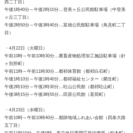
西二丁目）
午後1時40分～午後2時10分…登美ヶ丘公民館駐車場（中登美
ヶ丘三丁目）
午後2時50分～午後3時40分…富雄公民館駐車場（鳥見町二丁
目）
・4月22日（火曜日）
午前10時～午前10時30分…農畜産物処理加工施設駐車場（針
ヶ別所町）
午前11時～午前11時30分…都祁体育館（都祁白石町）
午後1時10分～午後1時40分…都祁福祉センター（藺生町）
午後2時10分～午後2時30分…吐山公民館（都祁吐山町）
午後3時15分～午後3時55分…田原公民館（茗荷町）
・4月23日（水曜日）
午前10時～午前10時40分…都跡地域ふれあい会館（四条大路
五丁目）
午前11時10分～午後0時…市立休日夜間応急診療所（柏木町）