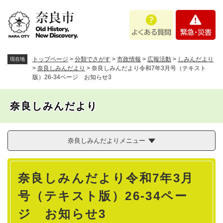
ペ
メニューを飛ばして本文へ
よ
緊
ー
く
急
ジ
あ
・
の
る
災
先
質
害
頭
トップページ
>
分類でさがす
>
市政情報
>
広報活動
>
しみんだより
現在地
問
で
>
奈良しみんだより
>
奈良しみんだより令和7年3月号（テキスト
版）26-34ページ お知らせ3
す
。
奈良しみんだより
奈良しみんだよりメニュー
本
奈良しみんだより令和7年3月
文
号（テキスト版）26-34ペー
ジ お知らせ3