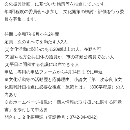
文化振興計画」に基づいた施策等を推進しています。
年3回程度の委員会へ参加し、文化施策の検討・評価を行う委
員を募集します。
任期…令和7年6月から2年間
定員…次のすべてを満たす人2人
(1)文化活動に関心のある20歳以上の人。在勤も可
(2)国や地方公共団体の議員か、市の常勤公務員でない人
(3)平日に開催する会議に出席できる人
申込…専用の申込フォームから4月14日までに申込
※文化活動等の活動歴と応募理由、小論文「第二次奈良市文
化振興計画推進に必要な視点・施策とは」（800字程度）の入
力あり
※市ホームページ掲載の「個人情報の取り扱いに関する同意
書」を添付して申込要
問合せ…文化振興課（電話番号：0742-34-4942）