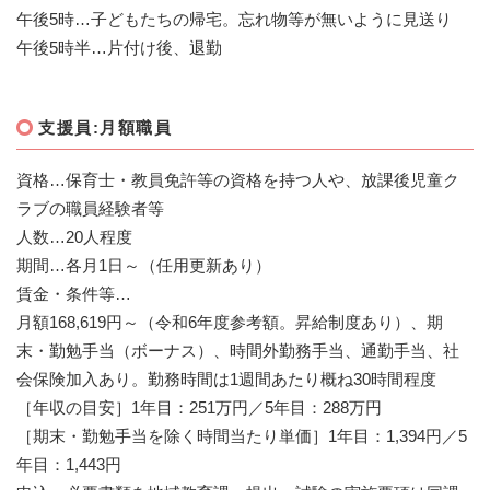
午後5時…子どもたちの帰宅。忘れ物等が無いように見送り
午後5時半…片付け後、退勤
支援員:月額職員
資格…保育士・教員免許等の資格を持つ人や、放課後児童ク
ラブの職員経験者等
人数…20人程度
期間…各月1日～（任用更新あり）
賃金・条件等…
月額168,619円～（令和6年度参考額。昇給制度あり）、期
末・勤勉手当（ボーナス）、時間外勤務手当、通勤手当、社
会保険加入あり。勤務時間は1週間あたり概ね30時間程度
［年収の目安］1年目：251万円／5年目：288万円
［期末・勤勉手当を除く時間当たり単価］1年目：1,394円／5
年目：1,443円