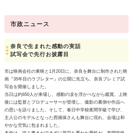
市政ニュース
奈良で生まれた感動の実話
試写会で先行お披露目
市は映画会社の東映と1月20日に、奈良を舞台に制作された映
画『35年目のラブレター』の公開に先立ち、奈良プレミア試
写会を開催しました。
当日は約650人が来場し、感動の涙を浮かべながら鑑賞。上映
後には監督とプロデューサーが登壇し、撮影の裏側や作品へ
の思いを語りました。そして、春日中学校夜間学級で学び、
主人公のモデルとなった西畑保さんも舞台に現れ、会場は和
やかな空気に包まれました。
本作は、読み書きができずに苦労を重ねた男性が、夜間学級