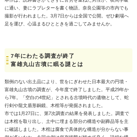
に通い、妻にラブレターを書く物語。奈良公園等の市内でも
撮影が行われました。3月7日からは全国で公開。ぜひ劇場へ
足を運び、心温まるひとときを過ごしてみませんか。
7年にわたる調査が終了
富雄丸山古墳に眠る謎とは
類例のない出土品により、世をにぎわせた日本最大の円墳・
富雄丸山古墳の調査が、今年度で終了しました。平成29年か
ら7年。「空白の4世紀」とされる古墳時代の遺物として、蛇
行剣や龍文盾形銅鏡、木棺等が発掘されました。
市では1月27日に、第7次調査の結果を発表しました。調査で
は木棺を取り出し、土中に埋まる部分の構造や副葬品等を主
に確認しました。木棺は腐食で具体的な構造が分からない事