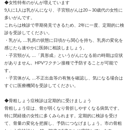
◆女性特有のがんが増えています
9人に1人は乳がんになり、子宮頸がんは20～30歳代の女性に
多いがんです。
これらは検診で早期発見できるため、2年に一度、定期的に検
診を受診してください。
・乳がん …乳房の状態に日頃から関心を持ち、乳房の変化を
感じたら速やかに医師に相談しましょう。
・子宮頸がん …「異形成」というがんになる前の時期は症状
がありません。HPVワクチン接種で予防することが可能で
す。
・子宮体がん …不正出血等の有無を確認し、気になる場合は
すぐに医療機関を受診してください。
◆骨粗しょう症検診は定期的に受けましょう
骨粗しょう症は、骨が弱くなり骨折しやすくなる病気です。
特に閉経後の女性に多くみられます。定期的に検診を受け
て、骨量の変化を把握し、予防につなげましょう。市の骨粗