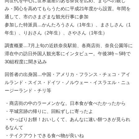
同世代を中心に世界遺産のある奈良を広め、まちへの親し
み・関心を高めてもらうために平成21年度から設置。年間を
通して、市のさまざまな観光行事に参加
​参加した特派員…かんたろうさん（1年生）、まさしさん（1
年生）、りおさん（2年生）、さやさん（1年生）
調査概要…7月上旬の近鉄奈良駅前、各商店街、奈良公園等に
滞在中の訪日外国人観光客にインタビュー。午後3時～5時で
30組程度に聞き込み
回答者の出身国…中国・アメリカ・フランス・チェコ・アイ
ルランド・スイス・ドイツ・ノルウェー・イスラエル・ニュ
ージーランド・チリ等
・商店街の中のラーメンかな。日本食が食べたかったから
・平城宮跡の帰りに、回転ずしに寄ったよ
・やっぱりお餅！おいしくて、あんなに速い餅つきが見られ
るなんて
・テイクアウトできる食べ物が良いね