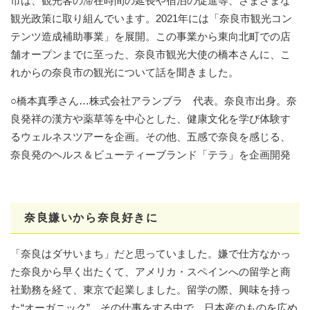
市は、観光客の滞在時間の延長や宿泊の促進等、さまざまな
観光政策に取り組んでいます。2021年には「奈良市観光コン
テンツ造成補助事業」を展開。この事業から東向北町での店
舗オープンまでに至った、奈良市観光大使の橋本さんに、こ
れからの奈良市の観光について話を聞きました。
○橋本真季さん…株式会社アランブラ 代表。奈良市出身。奈
良発祥の漢方や薬草等を中心とした、健康文化を学び体験す
るウェルネスツアーを企画。その他、五感で奈良を感じる、
奈良発のヘルス＆ビューティーブランド「テラ」を企画開発
奈良嫌いから奈良好きに
「奈良はダサいまち」だと思っていました。嫌で仕方なかっ
た奈良から早く出たくて、アメリカ・スペインへの留学と商
社勤務を経て、東京で起業しました。留学の際、興味を持っ
た“オーガニック”。その仕事をする中で、日本産のものを広め