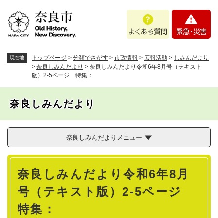
ペ
メニューを飛ばして本文へ
よ
緊
ー
く
急
ジ
あ
・
の
る
災
先
質
害
頭
トップページ
>
分類でさがす
>
市政情報
>
広報活動
>
しみんだより
現在地
問
で
>
奈良しみんだより
>
奈良しみんだより令和6年8月号（テキスト
版）2-5ページ 特集：
す
。
奈良しみんだより
奈良しみんだよりメニュー
本
奈良しみんだより令和6年8月
文
号（テキスト版）2-5ページ
特集：