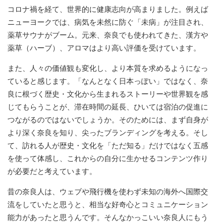
コロナ禍を経て、世界的に健康志向が高まりました。例えば
ニューヨークでは、病気を未然に防ぐ「未病」が注目され、
薬草サウナがブーム。元来、奈良でも使われてきた、漢方や
薬草（ハーブ）、アロマはより高い評価を受けています。
また、人々の価値観も変化し、より本質を求めるようになっ
ていると感じます。「なんとなく日本っぽい」ではなく、奈
良に根づく歴史・文化から生まれるストーリーや世界観を感
じてもらうことが、滞在時間の延長、ひいては宿泊の促進に
つながるのではないでしょうか。そのためには、まず自身が
より深く奈良を知り、尖ったブランディングを考える。そし
て、訪れる人が歴史・文化を「ただ知る」だけではなく五感
を使って体感し、これからの自分に生かせるコンテンツ作り
が必要だと考えています。
昔の奈良人は、ウェブや飛行機を使わず未知の海外へ国際交
流をしていたと思うと、相当な好奇心とコミュニケーション
能力があったと思うんです。そんなかっこいい奈良人にもう