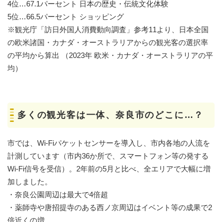
4位…67.1パーセント 日本の歴史・伝統文化体験
5位…66.5パーセント ショッピング
※​観光庁「訪日外国人消費動向調査」参考11より、日本全国
の欧米諸国・カナダ・オーストラリアからの観光客の選択率
の平均から算出 （2023年 欧米・カナダ・オーストラリアの平
均）
多くの観光客は一体、奈良市のどこに…？
市では、Wi-Fiパケットセンサーを導入し、市内各地の人流を
計測しています（市内36か所で、スマートフォン等の発する
Wi-Fi信号を受信）。2年前の5月と比べ、全エリアで大幅に増
加しました。
・奈良公園周辺は最大で4倍超
・薬師寺や唐招提寺のある西ノ京周辺はイベント等の成果で2
倍近くの増