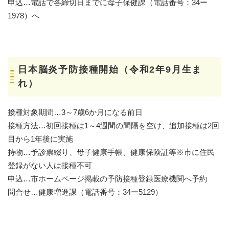
申込…電話で各締切日までに母子保健課（電話番号：34ー
1978）へ
日本脳炎予防接種開始（令和2年9月生ま
れ）
接種対象期間…3～7歳6か月になる前日
接種方法…初回接種は1～4週間の間隔を空け、追加接種は2回
目から1年後に実施
持物…予診票綴り、母子健康手帳、健康保険証等※市に住民
登録がない人は接種不可
申込…市ホームページ掲載の予防接種登録医療機関へ予約
問合せ…健康増進課（電話番号：34ー5129）