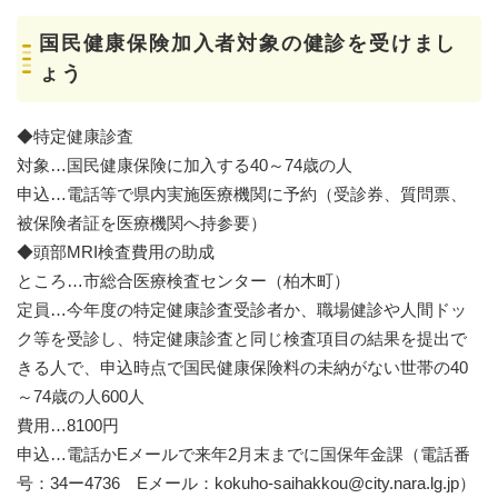
国民健康保険加入者対象の健診を受けまし
ょう
◆特定健康診査
対象…国民健康保険に加入する40～74歳の人
申込…電話等で県内実施医療機関に予約（受診券、質問票、
被保険者証を医療機関へ持参要）
◆頭部MRI検査費用の助成
ところ…市総合医療検査センター（柏木町）
定員…今年度の特定健康診査受診者か、職場健診や人間ドッ
ク等を受診し、特定健康診査と同じ検査項目の結果を提出で
きる人で、申込時点で国民健康保険料の未納がない世帯の40
～74歳の人600人
費用…8100円
申込…電話かEメールで来年2月末までに国保年金課（電話番
号：34ー4736 Eメール：kokuho-saihakkou@city.nara.lg.jp）