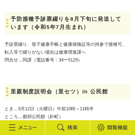
予防接種予診票綴りを8月下旬に発送して
います（令和5年7月生まれ）
予診票綴り、母子健康手帳と健康保険証等の持参で接種可。
転入等で綴りがない場合は健康増進課へ
問合せ…同課（電話番号：34ー5129）
里親制度説明会（里セツ）in 公民館
とき…9月12日（火曜日）午前10時～11時半
ところ…都祁公民館（針町）
申込…電話で児童家庭支援センターてんり（電話番号：0743
検
閲
ー85ー5567）へ