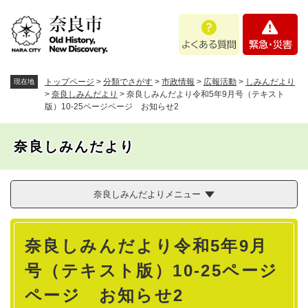
ペ
メニューを飛ばして本文へ
よ
緊
ー
く
急
ジ
あ
・
の
る
災
先
質
害
頭
トップページ
>
分類でさがす
>
市政情報
>
広報活動
>
しみんだより
現在地
問
で
>
奈良しみんだより
>
奈良しみんだより令和5年9月号（テキスト
版）10-25ページページ お知らせ2
す
。
奈良しみんだより
奈良しみんだよりメニュー
本
奈良しみんだより令和5年9月
文
号（テキスト版）10-25ページ
ページ お知らせ2