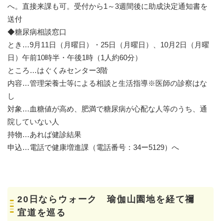
へ。直接来課も可。受付から1～3週間後に助成決定通知書を
送付
◆糖尿病相談窓口
とき…9月11日（月曜日）・25日（月曜日）、10月2日（月曜
日）午前10時半・午後1時（1人約60分）
ところ…はぐくみセンター3階
内容…管理栄養士等による相談と生活指導※医師の診察はな
し
対象…血糖値が高め、肥満で糖尿病が心配な人等のうち、通
院していない人
持物…あれば健診結果
申込…電話で健康増進課（電話番号：34ー5129）へ
20日ならウォーク 瑜伽山園地を経て禰
宜道を巡る