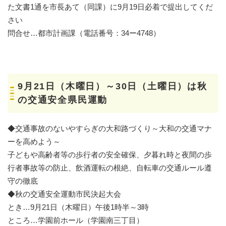
た文書1通を市長あて（同課）に9月19日必着で提出してくだ
さい
問合せ…都市計画課（電話番号：34ー4748）
9月21日（木曜日）～30日（土曜日）は秋
の交通安全県民運動
◆交通事故のないやすらぎの大和路づくり～大和の交通マナ
ーを高めよう～
子どもや高齢者等の歩行者の安全確保、夕暮れ時と夜間の歩
行者事故等の防止、飲酒運転の根絶、自転車の交通ルール遵
守の徹底
◆秋の交通安全運動市民決起大会
とき…9月21日（木曜日）午後1時半～3時
ところ…学園前ホール（学園南三丁目）