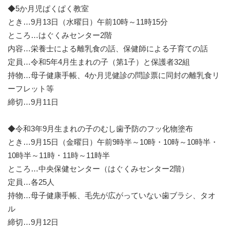
◆5か月児ぱくぱく教室
とき…9月13日（水曜日）午前10時～11時15分
ところ…はぐくみセンター2階
内容…栄養士による離乳食の話、保健師による子育ての話
定員…令和5年4月生まれの子（第1子）と保護者32組
持物…母子健康手帳、4か月児健診の問診票に同封の離乳食リ
ーフレット等
締切…9月11日
◆令和3年9月生まれの子のむし歯予防のフッ化物塗布
とき…9月15日（金曜日）午前9時半～10時・10時～10時半・
10時半～11時・11時～11時半
ところ…中央保健センター（はぐくみセンター2階）
定員…各25人
持物…母子健康手帳、毛先が広がっていない歯ブラシ、タオ
ル
締切…9月12日