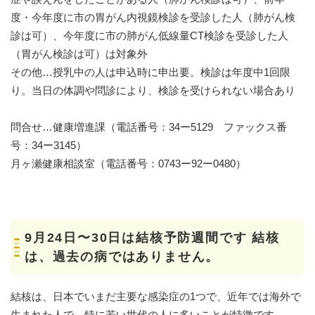
度・今年度に市の胃がん内視鏡検診を受診した人（肺がん検
診は可）、今年度に市の肺がん低線量CT検診を受診した人
（胃がん検診は可）は対象外
その他…授乳中の人は申込時に申出要。検診は年度中1回限
り。当日の体調や問診により、検診を受けられない場合あり
問合せ…健康増進課（電話番号：34ー5129 ファックス番
号：34ー3145）
月ヶ瀬健康相談室（電話番号：0743ー92ー0480）
9月24日〜30日は結核予防週間です 結核
は、過去の病ではありません。
結核は、日本でいまだ主要な感染症の1つで、近年では海外で
生まれた人で、特に若い世代の人に多いことが特徴です。