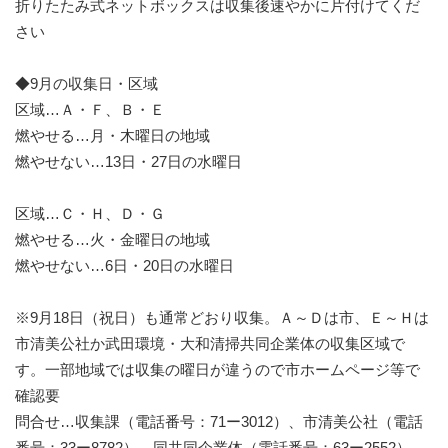
折りたたみ式ネットボックスは収集後速やかに片付けてくだ
さい
◆9月の収集日・区域
区域…Ａ・Ｆ、Ｂ・Ｅ
燃やせる…月・木曜日の地域
燃やせない…13日・27日の水曜日
区域…Ｃ・Ｈ、Ｄ・Ｇ
燃やせる…火・金曜日の地域
燃やせない…6日・20日の水曜日
※9月18日（祝日）も通常どおり収集。Ａ～Ｄは市、Ｅ～Ｈは
市清美公社か武田環境・大和清掃共同企業体の収集区域で
す。一部地域では収集の曜日が違うので市ホームページ等で
確認要
問合せ…収集課（電話番号：71ー3012）、市清美公社（電話
番号：33ー8782）、同共同企業体（電話番号：63ー2552）