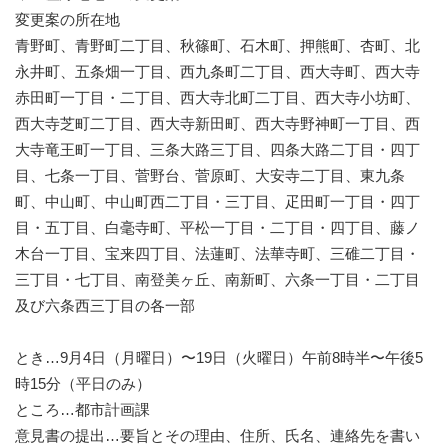
変更案の所在地
青野町、青野町二丁目、秋篠町、石木町、押熊町、杏町、北
永井町、五条畑一丁目、西九条町二丁目、西大寺町、西大寺
赤田町一丁目・二丁目、西大寺北町二丁目、西大寺小坊町、
西大寺芝町二丁目、西大寺新田町、西大寺野神町一丁目、西
大寺竜王町一丁目、三条大路三丁目、四条大路二丁目・四丁
目、七条一丁目、菅野台、菅原町、大安寺二丁目、東九条
町、中山町、中山町西二丁目・三丁目、疋田町一丁目・四丁
目・五丁目、白毫寺町、平松一丁目・二丁目・四丁目、藤ノ
木台一丁目、宝来四丁目、法蓮町、法華寺町、三碓二丁目・
三丁目・七丁目、南登美ヶ丘、南新町、六条一丁目・二丁目
及び六条西三丁目の各一部
とき…9月4日（月曜日）〜19日（火曜日）午前8時半〜午後5
時15分（平日のみ）
ところ…都市計画課
意見書の提出…要旨とその理由、住所、氏名、連絡先を書い