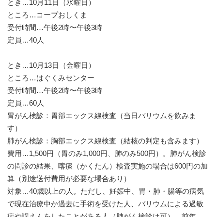
とき…10月11日（水曜日）
ところ…コープおしくま
受付時間…午後2時〜午後3時
定員…40人
とき…10月13日（金曜日）
ところ…はぐくみセンター
受付時間…午後2時〜午後3時
定員…60人
胃がん検診：胃部エックス線検査（当日バリウムを飲みま
す）
肺がん検診：胸部エックス線検査（結核の判定も含みます）
費用…1,500円（胃のみ1,000円、肺のみ500円）。肺がん検診
の問診の結果、喀痰（かくたん）検査実施の場合は600円の加
算（別途送付費用が必要な場合あり）
対象…40歳以上の人。ただし、妊娠中、胃・肺・腸等の病気
で現在治療中か過去に手術を受けた人、バリウムによる過敏
症や誤えんをしたことがある人（肺がん検診は可）、前年