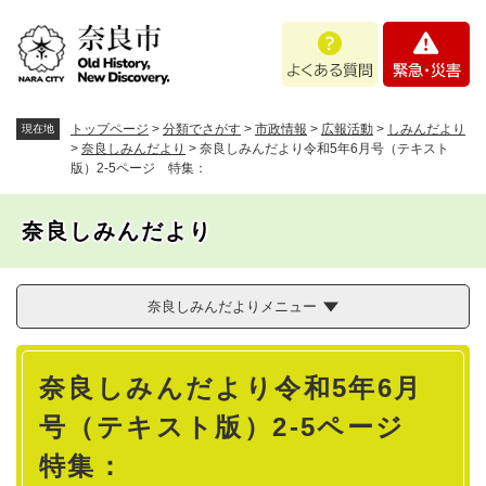
ペ
メニューを飛ばして本文へ
よ
緊
ー
く
急
ジ
あ
・
の
る
災
先
質
害
頭
トップページ
>
分類でさがす
>
市政情報
>
広報活動
>
しみんだより
現在地
問
で
>
奈良しみんだより
>
奈良しみんだより令和5年6月号（テキスト
版）2-5ページ 特集：
す
。
奈良しみんだより
奈良しみんだよりメニュー
本
奈良しみんだより令和5年6月
文
号（テキスト版）2-5ページ
特集：