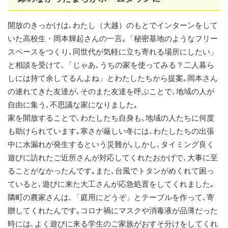
開放のきっかけは､わたし（大越）のもとでインターンをして
いた高校生・岡本輝起さんの一言｡「秘密基地のようなフリー
スペースをつくり､同世代が気軽に立ち寄れる場所にしたい」
と相談を受けて､「じゃあ､うちの家を使ってみる？二人暮ら
しには持て余してるんよね」とわたしたちから提案｡岡本さん
の連れてきた友達が､そのまた友達を呼ぶことで､地域の人が
自由に集う､不思議な家になりました｡
家を開放することで､わたしたち自身も､地域の人たちに何度
も助けられています｡寒さが厳しい冬には､わたしたちの出張
中に水漏れが発生するという災難が｡しかし､タイミング良く
遊びに訪れたご近所さんが対応してくれたおかげで､大事に至
ることがなかったんです｡また､台風でトタンがめくれて困っ
ていると､遊びに来た大工さんが応急処置をしてくれました｡
隣町の農家さんは､「庭用にどうぞ」とテーブルを作って､寄
贈してくれたんです｡コロナ禍にマスクや消毒液が品薄だった
時には､よく遊びに来る学生のご家族がおすそ分けをしてくれ