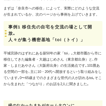
まずは「奈良市への移住」によって、実際にどのような交流
が生まれているか、次のページから事例を上げていきます。
事例1 移住先の自宅を交流の場として開
放｡
人々が集う機密基地「toi（トイ）」
平城宮跡のはずれにある築50年の家「toi」｡大都市圏から市に
移住してきた編集者・大越はじめさん（東京都出身）と､作
家・しまだあやさん（大阪府出身）の生活拠点です｡101畳あ
る空間の一部を､主に10・20代へ開放するという取り組みをし
ています｡0〜65歳までのさまざまな世代の人が訪れるtoi｡そこ
から生まれた「つながり」のお話を2人に聞きました｡
緑のなかったまちがホームタウンに