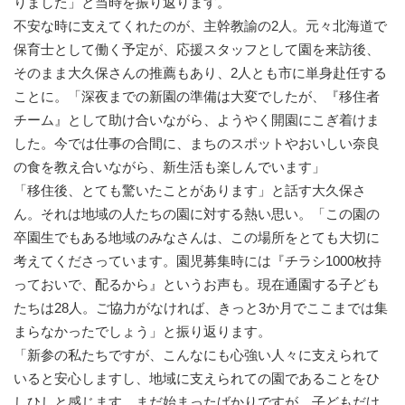
りました」と当時を振り返ります。
不安な時に支えてくれたのが、主幹教諭の2人。元々北海道で
保育士として働く予定が、応援スタッフとして園を来訪後、
そのまま大久保さんの推薦もあり、2人とも市に単身赴任する
ことに。「深夜までの新園の準備は大変でしたが、『移住者
チーム』として助け合いながら、ようやく開園にこぎ着けま
した。今では仕事の合間に、まちのスポットやおいしい奈良
の食を教え合いながら、新生活も楽しんでいます」
「移住後、とても驚いたことがあります」と話す大久保さ
ん。それは地域の人たちの園に対する熱い思い。「この園の
卒園生でもある地域のみなさんは、この場所をとても大切に
考えてくださっています。園児募集時には『チラシ1000枚持
っておいで、配るから』というお声も。現在通園する子ども
たちは28人。ご協力がなければ、きっと3か月でここまでは集
まらなかったでしょう」と振り返ります。
「新参の私たちですが、こんなにも心強い人々に支えられて
いると安心しますし、地域に支えられての園であることをひ
しひしと感じます。まだ始まったばかりですが、子どもだけ