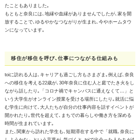
たこともありました｡
もともと奈良には､地縁や血縁がありませんでしたが､家を開
放することで､ゆるやかなつながりが生まれ､今やホームタウ
ンになっています｡
移住が移住を呼び､仕事につながる仕組みも
toiに訪れる人は､キャリアも過ごし方もさまざま｡例えば､奈良
への移住を考える22歳が､30年奈良に住む人と庭でたき火をし
ながら話したり｡「コロナ禍でキャンパスに通えなくて…」と
いう大学生がオンライン授業を受ける場所にしたり｡就活に悩
む学生に向けて､大人たちが自分の仕事内容を話すイベントが
開かれたり｡世代を超えて､まちでの暮らしや働き方を深める
時間が生まれています｡
また､関東から訪れた学生も､短期滞在する中で「就職､奈良に
しようかな」という言葉が｡気づくと､toiで出会った人たちが4