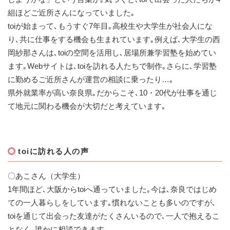
組ほどご近所さんになっていました｡
toiが始まって､もうすぐ7年目｡高校生や大学生が社会人にな
り､共に仕事をする機会も生まれています｡例えば､大学生の西
岡紗那さんは､toiの空間を活用し､居場所兼学習塾を始めてい
ます｡Webサイトは､toiを訪れる人たちで制作｡さらに､学習塾
に勤めるご近所さんが運営の相談に乗ったり…｡
県外就業率が高い奈良県｡だからこそ､10・20代が仕事を通じ
て地元に関わる機会が大切だと考えています｡
toiに訪れる人の声
〇あこさん（大学生）
1年間ほど､大阪からtoiへ通っていました｡今は､奈良ではじめ
ての一人暮らしをしています｡慣れないことも多いのですが､
toiを通じて出会った友達がたくさんいるので､一人で抱えるこ
となく､誰かに相談できます｡