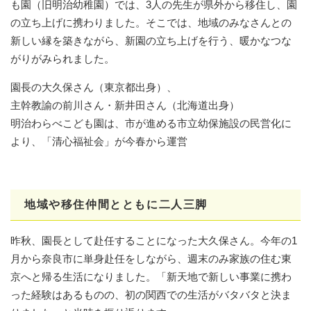
も園（旧明治幼稚園）では、3人の先生が県外から移住し、園
の立ち上げに携わりました。そこでは、地域のみなさんとの
新しい縁を築きながら、新園の立ち上げを行う、暖かなつな
がりがみられました。
園長の大久保さん（東京都出身）、
主幹教諭の前川さん・新井田さん（北海道出身）
明治わらべこども園は、市が進める市立幼保施設の民営化に
より、「清心福祉会」が今春から運営
地域や移住仲間とともに二人三脚
昨秋、園長として赴任することになった大久保さん。今年の1
月から奈良市に単身赴任をしながら、週末のみ家族の住む東
京へと帰る生活になりました。「新天地で新しい事業に携わ
った経験はあるものの、初の関西での生活がバタバタと決ま