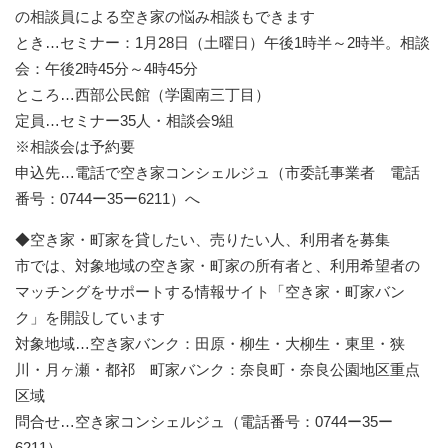
の相談員による空き家の悩み相談もできます
とき…セミナー：1月28日（土曜日）午後1時半～2時半。相談
会：午後2時45分～4時45分
ところ…西部公民館（学園南三丁目）
定員…セミナー35人・相談会9組
※相談会は予約要
申込先…電話で空き家コンシェルジュ（市委託事業者 電話
番号：0744ー35ー6211）へ
◆空き家・町家を貸したい、売りたい人、利用者を募集
市では、対象地域の空き家・町家の所有者と、利用希望者の
マッチングをサポートする情報サイト「空き家・町家バン
ク」を開設しています
対象地域…空き家バンク：田原・柳生・大柳生・東里・狭
川・月ヶ瀬・都祁 町家バンク：奈良町・奈良公園地区重点
区域
問合せ…空き家コンシェルジュ（電話番号：0744ー35ー
6211）