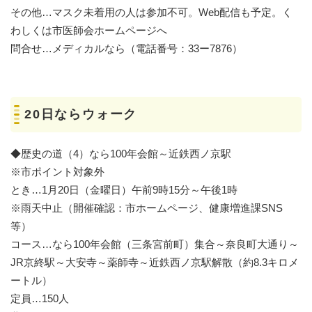
その他…マスク未着用の人は参加不可。Web配信も予定。く
わしくは市医師会ホームページへ
問合せ…メディカルなら（電話番号：33ー7876）
20日ならウォーク
◆歴史の道（4）なら100年会館～近鉄西ノ京駅
※市ポイント対象外
とき…1月20日（金曜日）午前9時15分～午後1時
※雨天中止（開催確認：市ホームページ、健康増進課SNS
等）
コース…なら100年会館（三条宮前町）集合～奈良町大通り～
JR京終駅～大安寺～薬師寺～近鉄西ノ京駅解散（約8.3キロメ
ートル）
定員…150人