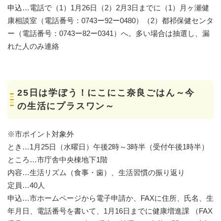
申込…電話で（1）1月26日（2）2月3日までに（1）月ヶ瀬健
康相談室（電話番号：0743ー92ー0480）（2）都祁保健センタ
ー（電話番号：0743ー82ー0341）へ。多い場合は抽選し、漏
れた人のみ連絡
25日は学ぼう！にこにこ奈良ごはん～今
の生活にプラスワン～
※市ポイント対象外
とき…1月25日（水曜日）午後2時～3時半（受付午後1時半）
ところ…市庁舎中央棟地下1階
内容…生活リズム（食事・歯）、生活習慣の振り返り
定員…40人
申込…市ホームページから電子申請か、FAXに住所、氏名、生
年月日、電話番号を書いて、1月16日までに健康増進課 （FAX