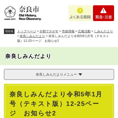
ペ
メニューを飛ばして本文へ
よ
緊
ー
く
急
ジ
あ
・
の
る
災
先
質
害
頭
トップページ
>
分類でさがす
>
市政情報
>
広報活動
>
しみんだより
現在地
問
で
>
奈良しみんだより
>
奈良しみんだより令和5年1月号（テキスト
版）12-25ページ お知らせ2
す
。
奈良しみんだより
奈良しみんだよりメニュー
本
奈良しみんだより令和5年1月
文
号（テキスト版）12-25ペー
ジ お知らせ2