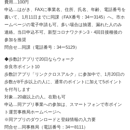
費用…100円
申込…はがき、FAXに事業名、住所、氏名、年齢、電話番号を
書いて、1月11日までに同課（FAX番号：34ー3145）へ。市ホ
ームページの電子申請も可。多い場合は抽選、漏れた人のみ
連絡。当日申込不可。新型コロナワクチン3・4回目接種後の
参加を推奨
問合せ…同課（電話番号：34ー5129）
◆歩数計アプリで20日ならウォーク
奈良市ポイント10
歩数計アプリ「リンククロスアルク」に参加中で、1月20日の
歩数が8千歩以上の人に、通常のポイントに加えて5ポイント
を付与します
対象…20歳以上の人。在勤も可
申込…同アプリ事業への参加は、スマートフォンで市ポイン
ト運営事務局ホームページへ
※同アプリのダウンロードと登録情報の入力要
問合せ…同事務局（電話番号：34ー8111）