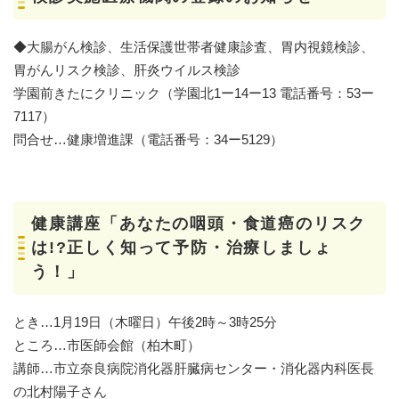
◆大腸がん検診、生活保護世帯者健康診査、胃内視鏡検診、
胃がんリスク検診、肝炎ウイルス検診
学園前きたにクリニック（学園北1ー14ー13 電話番号：53ー
7117）
問合せ…健康増進課（電話番号：34ー5129）
健康講座「あなたの咽頭・食道癌のリスク
は!?正しく知って予防・治療しましょ
う！」
とき…1月19日（木曜日）午後2時～3時25分
ところ…市医師会館（柏木町）
講師…市立奈良病院消化器肝臓病センター・消化器内科医長
の北村陽子さん