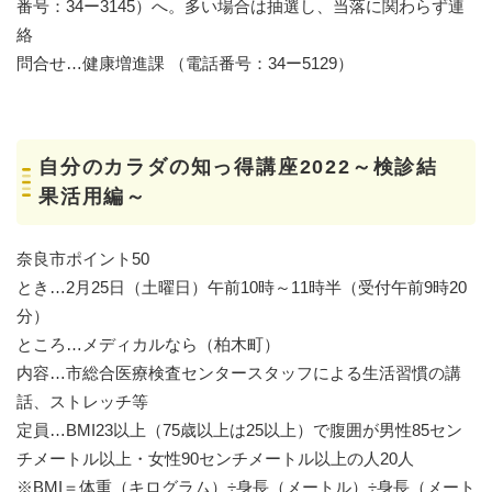
番号：34ー3145）へ。多い場合は抽選し、当落に関わらず連
絡
問合せ…健康増進課 （電話番号：34ー5129）
自分のカラダの知っ得講座2022～検診結
果活用編～
奈良市ポイント50
とき…2月25日（土曜日）午前10時～11時半（受付午前9時20
分）
ところ…メディカルなら（柏木町）
内容…市総合医療検査センタースタッフによる生活習慣の講
話、ストレッチ等
定員…BMI23以上（75歳以上は25以上）で腹囲が男性85セン
チメートル以上・女性90センチメートル以上の人20人
※BMI＝体重（キログラム）÷身長（メートル）÷身長（メート