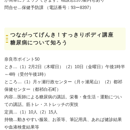
問合せ…保健予防課 （電話番号：93ー8397）
つながってげんき！すっきりボディ講座
糖尿病について知ろう
奈良市ポイント50
とき…（1）2月2日（木曜日）（2）10日（金曜日）午後1時半
～4時（受付午後1時）
ところ…（1）月ヶ瀬行政センター（月ヶ瀬尾山）（2）都祁
保健センター（都祁白石町）
内容…医師による糖尿病の講話。栄養・食生活・運動につい
ての講話。筋トレ・ストレッチの実技
定員…（1）10人（2）15人
持物…動きやすい服装、お茶等、筆記用具、あれば健診結果
や血液検査結果等