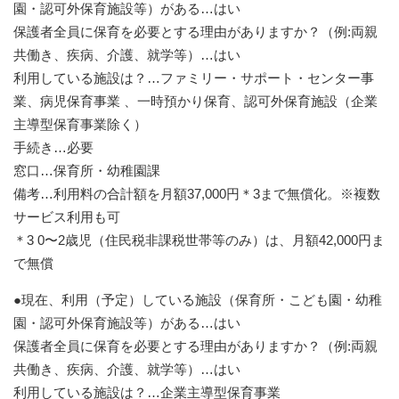
園・認可外保育施設等）がある…はい
保護者全員に保育を必要とする理由がありますか？（例:両親
共働き、疾病、介護、就学等）…はい
利用している施設は？…ファミリー・サポート・センター事
業、病児保育事業 、一時預かり保育、認可外保育施設（企業
主導型保育事業除く）
手続き…必要
窓口…保育所・幼稚園課
備考…利用料の合計額を月額37,000円＊3まで無償化。※複数
サービス利用も可
＊3 0〜2歳児（住民税非課税世帯等のみ）は、月額42,000円ま
で無償
●現在、利用（予定）している施設（保育所・こども園・幼稚
園・認可外保育施設等）がある…はい
保護者全員に保育を必要とする理由がありますか？（例:両親
共働き、疾病、介護、就学等）…はい
利用している施設は？…企業主導型保育事業