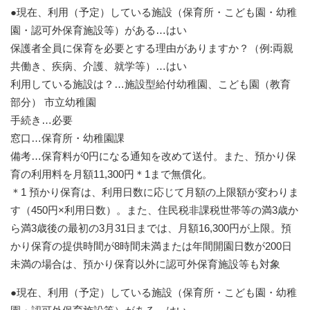
●現在、利用（予定）している施設（保育所・こども園・幼稚
園・認可外保育施設等）がある…はい
保護者全員に保育を必要とする理由がありますか？（例:両親
共働き、疾病、介護、就学等）…はい
利用している施設は？…施設型給付幼稚園、こども園（教育
部分） 市立幼稚園
手続き…必要
窓口…保育所・幼稚園課
備考…保育料が0円になる通知を改めて送付。また、預かり保
育の利用料を月額11,300円＊1まで無償化。
＊1 預かり保育は、利用日数に応じて月額の上限額が変わりま
す（450円×利用日数）。また、住民税非課税世帯等の満3歳か
ら満3歳後の最初の3月31日までは、月額16,300円が上限。預
かり保育の提供時間が8時間未満または年間開園日数が200日
未満の場合は、預かり保育以外に認可外保育施設等も対象
●現在、利用（予定）している施設（保育所・こども園・幼稚