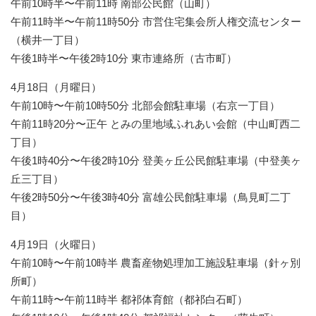
午前10時半〜午前11時 南部公民館（山町）
午前11時半〜午前11時50分 市営住宅集会所人権交流センター
（横井一丁目）
午後1時半〜午後2時10分 東市連絡所（古市町）
4月18日（月曜日）
午前10時〜午前10時50分 北部会館駐車場（右京一丁目）
午前11時20分〜正午 とみの里地域ふれあい会館（中山町西二
丁目）
午後1時40分〜午後2時10分 登美ヶ丘公民館駐車場（中登美ヶ
丘三丁目）
午後2時50分〜午後3時40分 富雄公民館駐車場（鳥見町二丁
目）
4月19日（火曜日）
午前10時〜午前10時半 農畜産物処理加工施設駐車場（針ヶ別
所町）
午前11時〜午前11時半 都祁体育館（都祁白石町）