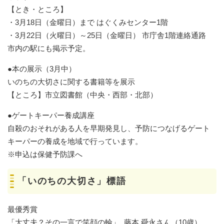
【とき・ところ】
・3月18日（金曜日）まで はぐくみセンター1階
・3月22日（火曜日）～25日（金曜日） 市庁舎1階連絡通路
市内の駅にも掲示予定。
●本の展示（3月中）
いのちの大切さに関する書籍等を展示
【ところ】市立図書館（中央・西部・北部）
●ゲートキーパー養成講座
自殺のおそれがある人を早期発見し、予防につなげるゲート
キーパーの養成を地域で行っています。
※申込は保健予防課へ
「いのちの大切さ」標語
最優秀賞
「大丈夫？その一言で笑顔の輪」 藤本 舜永さん（10歳）