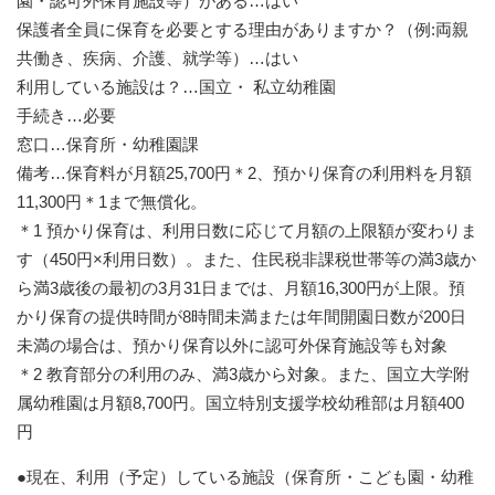
園・認可外保育施設等）がある…はい
保護者全員に保育を必要とする理由がありますか？（例:両親
共働き、疾病、介護、就学等）…はい
利用している施設は？…国立・ 私立幼稚園
手続き…必要
窓口…保育所・幼稚園課
備考…保育料が月額25,700円＊2、預かり保育の利用料を月額
11,300円＊1まで無償化。
＊1 預かり保育は、利用日数に応じて月額の上限額が変わりま
す（450円×利用日数）。また、住民税非課税世帯等の満3歳か
ら満3歳後の最初の3月31日までは、月額16,300円が上限。預
かり保育の提供時間が8時間未満または年間開園日数が200日
未満の場合は、預かり保育以外に認可外保育施設等も対象
＊2 教育部分の利用のみ、満3歳から対象。また、国立大学附
属幼稚園は月額8,700円。国立特別支援学校幼稚部は月額400
円
●現在、利用（予定）している施設（保育所・こども園・幼稚