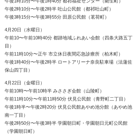
午後1時10分〜午後1時40分 都祁福祉センター（藺生町）
午後2時10分〜午後2時半 吐山公民館（都祁吐山町）
午後3時15分〜午後3時55分 田原公民館（茗荷町）
4月20日（水曜日）
午前10〜午前10時40分 都跡地域ふれあい会館（四条大路五丁
目）
午前11時10分〜正午 市立休日夜間応急診療所（柏木町）
午後1時40分〜午後2時半 ロートアリーナ奈良駐車場（法蓮佐
保山四丁目）
4月22日（金曜日）
午前10時〜午前10時半 みささぎ会館（山陵町）
午前11時10分〜午前11時50分 伏見公民館（青野町二丁目）
午後1時半〜午後2時20分 伏見公民館あやめ池分館（あやめ池
南一丁目）
午後2時50分〜午後3時半 学園朝日町・学園朝日元町公民館
（学園朝日町）