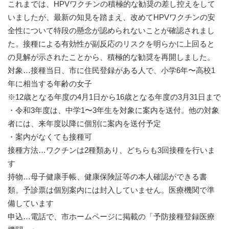
これまでは、HPVワクチンの積極的な勧奨の差し控えをして
いましたが、最新の知見を踏まえ、改めてHPVワクチンの安
全性について特段の懸念が認められないことが確認されまし
た。接種による有効性が副反応のリスクを明らかに上回ると
の見解が示されたことから、積極的な勧奨を再開しました。
対象…接種当日、市に住民登録がある人で、小学6年〜高校1
年に相当する年齢の女子
※12歳となる年度の4月1日から16歳となる年度の3月31日まで
・令和3年度は、中学1〜3年生を対象に案内を送付。他の対象
者には、来年度以降に個別に案内を送付予定
・案内がなくても接種可
接種方法…ワクチンは2種類あり、どちらも3回接種を行いま
す
持物…母子健康手帳、健康保険証等の本人確認ができる書
類。予診票は個別案内には封入していません。医療機関で準
備しています
申込…電話で、市ホームページに掲載の「予防接種登録医療