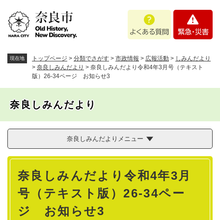
ペ
メニューを飛ばして本文へ
よ
緊
ー
く
急
ジ
あ
・
の
る
災
先
質
害
頭
トップページ
>
分類でさがす
>
市政情報
>
広報活動
>
しみんだより
現在地
問
で
>
奈良しみんだより
>
奈良しみんだより令和4年3月号（テキスト
版）26-34ページ お知らせ3
す
。
奈良しみんだより
奈良しみんだよりメニュー
本
奈良しみんだより令和4年3月
文
号（テキスト版）26-34ペー
ジ お知らせ3