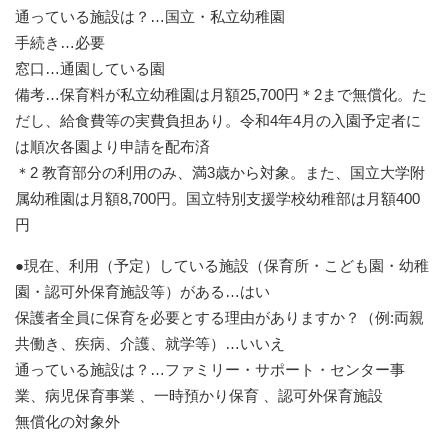
通っている施設は？…国立・私立幼稚園
手続き…必要
窓口…通園している園
備考…保育料が私立幼稚園は月額25,700円＊2まで無償化。た
だし、給食費等の実費負担あり。令和4年4月の入園予定者に
は順次各園より申請を配布済
＊2 教育部分の利用のみ、満3歳から対象。また、国立大学附
属幼稚園は月額8,700円。国立特別支援学校幼稚部は月額400
円
●現在、利用（予定）している施設（保育所・こども園・幼稚
園・認可外保育施設等）がある…はい
保護者全員に保育を必要とする理由がありますか？（例:両親
共働き、疾病、介護、就学等）…いいえ
通っている施設は？…ファミリー・サポート・センター事
業、病児保育事業 、一時預かり保育 、認可外保育施設
無償化の対象外