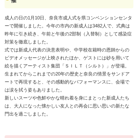
催
成人の日の1月10日、奈良市成人式を県コンベンションセンタ
ーで開催しました。今年の市内の新成人は3482人で、式典は
昨年に引き続き、午前と午後の2部制（入替制）として感染症
対策を徹底しました。
式では新成人代表の決意表明や、中学校在籍時の恩師からの
ビデオメッセージが上映されたほか、ゲストには砂を用いて
絵を描くアーティスト集団「ＳＩＬＴ（シルト）」が登場。
生まれてからこれまでの20年の歴史と奈良の情景をサンドア
ートで再現すると、その感動的なパフォーマンスに、会場で
は涙を拭う姿もありました。
新しいスーツや色鮮やかな晴れ着を身にまとった新成人たち
は、大人になった懐かしい友人との再会に思い思いの新たな
門出を過ごしました。