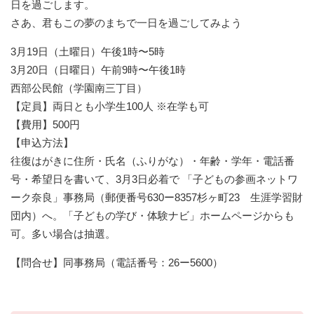
日を過ごします。
さあ、君もこの夢のまちで一日を過ごしてみよう
3月19日（土曜日）午後1時〜5時
3月20日（日曜日）午前9時〜午後1時
西部公民館（学園南三丁目）
【定員】両日とも小学生100人 ※在学も可
【費用】500円
【申込方法】
往復はがきに住所・氏名（ふりがな）・年齢・学年・電話番
号・希望日を書いて、3月3日必着で 「子どもの参画ネットワ
ーク奈良」事務局（郵便番号630ー8357杉ヶ町23 生涯学習財
団内）へ。「子どもの学び・体験ナビ」ホームページからも
可。多い場合は抽選。
【問合せ】同事務局（電話番号：26ー5600）