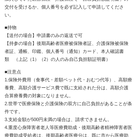
交付を受けるか、個人番号を必ず記入して申請してくださ
い。
■持物
【送付の場合】申請書のみの返送で可
【持参の場合】後期高齢者医療被保険者証、介護保険被保険
者証、通帳、印鑑、個人番号（通知）カード、本人確認書
類 （上記（1）（2）の人のみ自己負担額証明書）
■注意点
1.保険外費用（食事代・差額ベット代・おむつ代等）、高額療
養費、高額介護サービス費で既に支給された分は、高額介護
合算療養費の対象になりません。
2.世帯で医療保険と介護保険の双方に自己負担があることが条
件です。
3.支給金額が500円未満の場合は、請求できません。
4.重度心身障害者老人等医療費助成・後期高齢者精神障害者医
療費助成受給者は、後期高齢者医療分は、既に市から医療助