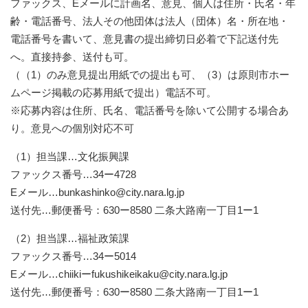
ファックス、Eメールに計画名、意見、個人は住所・氏名・年
齢・電話番号、法人その他団体は法人（団体）名・所在地・
電話番号を書いて、意見書の提出締切日必着で下記送付先
へ。直接持参、送付も可。
（（1）のみ意見提出用紙での提出も可、（3）は原則市ホー
ムページ掲載の応募用紙で提出）電話不可。
※応募内容は住所、氏名、電話番号を除いて公開する場合あ
り。意見への個別対応不可
（1）担当課…文化振興課
ファックス番号…34ー4728
Eメール
…bunkashinko@city.nara.lg.jp
送付先…郵便番号：630ー8580 二条大路南一丁目1ー1
（2）担当課…福祉政策課
ファックス番号…34ー5014
Eメール…chiikiー
fukushikeikaku@city.nara.lg.jp
送付先…郵便番号：630ー8580 二条大路南一丁目1ー1