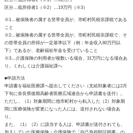
区分…低所得者1（※2）…19万円（※3）
※1…被保険者の属する世帯全員が、市町村民税非課税である
こと
※2…被保険者の属する世帯全員が、市町村民税非課税で、そ
の世帯全員の所得が一定基準以下（例：年金収入80万円以
下）であるか、老齢福祉年金を受けていること
※3…介護保険の利用者が複数いる場合、31万円になる場合あ
り。くわしくは介護福祉課へ
■申請方法
申請書を福祉医療課へ提出してください（支給対象者には2月
下旬に奈良県後期高齢者医療広域連合から申請書を送付）。
ただし、（1）対象期間に他市町村から転入した（2）対象期
間に医療保険が変更になった人には、送付されない場合あ
り。
また、（1）（2）に該当する人は、申請書が送付されても、
加入していた医療保険・介護保険で「自己負担額証明書」の