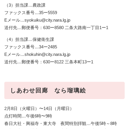
（3）担当課…農政課
ファックス番号…35ー5559
Eメール
…syokuiku@city.nara.lg.jp
送付先…郵便番号：630ー8580 二条大路南一丁目1ー1
（4）担当課…保健衛生課
ファックス番号…34ー2485
Eメール
…shokuhin@city.nara.lg.jp
送付先…郵便番号：630ー8122 三条本町13ー1
しあわせ回廊 なら瑠璃絵
2月8日（火曜日）〜14日（月曜日）
点灯時間…午後6時〜9時
春日大社・興福寺・東大寺 夜間特別拝観…午後5時～8時