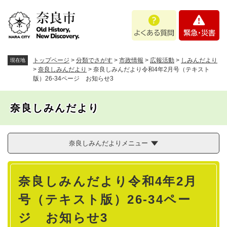
ペ
メニューを飛ばして本文へ
よ
緊
ー
く
急
ジ
あ
・
の
る
災
先
質
害
頭
トップページ
>
分類でさがす
>
市政情報
>
広報活動
>
しみんだより
現在地
問
で
>
奈良しみんだより
>
奈良しみんだより令和4年2月号（テキスト
版）26-34ページ お知らせ3
す
。
奈良しみんだより
奈良しみんだよりメニュー
本
奈良しみんだより令和4年2月
文
号（テキスト版）26-34ペー
ジ お知らせ3