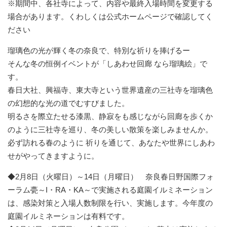
※期間中、各社寺によって、内容や最終入場時間を変更する
場合があります。くわしくは公式ホームページで確認してく
ださい
瑠璃色の光が輝く冬の奈良で、特別な祈りを捧げるー
そんな冬の恒例イベントが「しあわせ回廊 なら瑠璃絵」で
す。
春日大社、興福寺、東大寺という世界遺産の三社寺を瑠璃色
の幻想的な光の道でむすびました。
明るさを際立たせる漆黒、静寂をも感じながら回廊を歩くか
のように三社寺を巡り、冬の美しい散策を楽しみませんか。
必ず訪れる春のように 祈りを通じて、あなたや世界にしあわ
せがやってきますように。
◆2月8日（火曜日）～14日（月曜日） 奈良春日野国際フォ
ーラム甍～I・RA・KA～で実施される庭園イルミネーション
は、感染対策と入場人数制限を行い、実施します。今年度の
庭園イルミネーションは有料です。