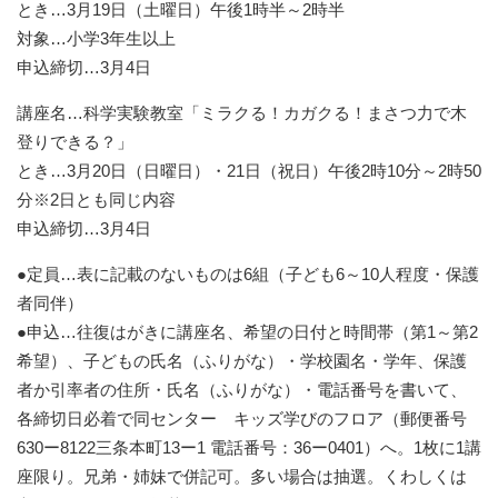
とき…3月19日（土曜日）午後1時半～2時半
対象…小学3年生以上
申込締切…3月4日
講座名…科学実験教室「ミラクる！カガクる！まさつ力で木
登りできる？」
とき…3月20日（日曜日）・21日（祝日）午後2時10分～2時50
分※2日とも同じ内容
申込締切…3月4日
●定員…表に記載のないものは6組（子ども6～10人程度・保護
者同伴）
●申込…往復はがきに講座名、希望の日付と時間帯（第1～第2
希望）、子どもの氏名（ふりがな）・学校園名・学年、保護
者か引率者の住所・氏名（ふりがな）・電話番号を書いて、
各締切日必着で同センター キッズ学びのフロア（郵便番号
630ー8122三条本町13ー1 電話番号：36ー0401）へ。1枚に1講
座限り。兄弟・姉妹で併記可。多い場合は抽選。くわしくは