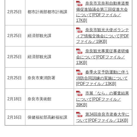
奈良市京奈和自動車道整
備促進協議会第三回促進大会
2月25日
都市計画部都市計画課
について[PDFファイル／
17KB]
奈良市観光大使ボランテ
2月25日
経済部観光課
ィア情報交換会について[PDF
ファイル／19KB]
奈良観光事業従事者研修
2月25日
経済部観光課
会について[PDFファイル／
13KB]
春季火災予防運動に伴う
2月25日
奈良市東消防署
消防合同訓練の実施について
[PDFファイル／13KB]
市展「なら」の審査結果
2月18日
奈良市美術館
について[PDFファイル／
39KB]
第34回奈良市老春大学に
2月16日
保健福祉部高齢福祉課
ついて[PDFファイル／11KB]