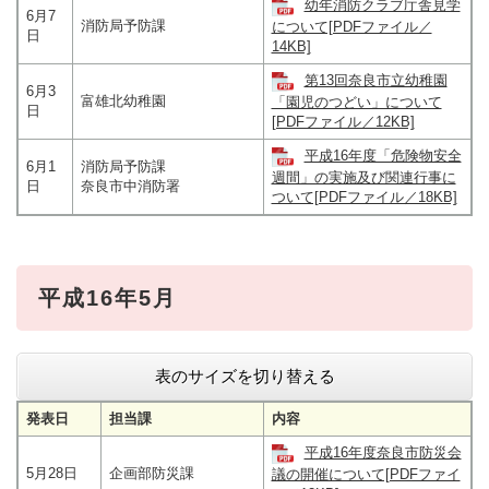
幼年消防クラブ庁舎見学
6月7
消防局予防課
について[PDFファイル／
日
14KB]
第13回奈良市立幼稚園
6月3
富雄北幼稚園
「園児のつどい」について
日
[PDFファイル／12KB]
平成16年度「危険物安全
6月1
消防局予防課
週間」の実施及び関連行事に
日
奈良市中消防署
ついて[PDFファイル／18KB]
平成16年5月
表のサイズを切り替える
発表日
担当課
内容
平成16年度奈良市防災会
5月28日
企画部防災課
議の開催について[PDFファイ