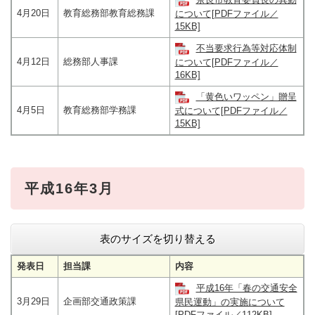
4月20日
教育総務部教育総務課
について[PDFファイル／
15KB]
不当要求行為等対応体制
4月12日
総務部人事課
について[PDFファイル／
16KB]
「黄色いワッペン」贈呈
4月5日
教育総務部学務課
式について[PDFファイル／
15KB]
平成16年3月
表のサイズを切り替える
発表日
担当課
内容
平成16年「春の交通安全
3月29日
企画部交通政策課
県民運動」の実施について
[PDFファイル／112KB]