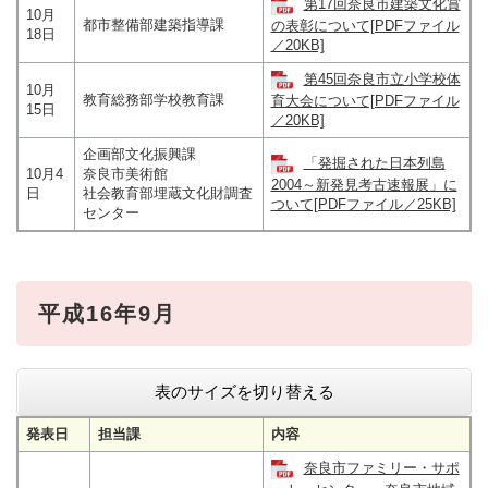
第17回奈良市建築文化賞
10月
都市整備部建築指導課
の表彰について[PDFファイル
18日
／20KB]
第45回奈良市立小学校体
10月
教育総務部学校教育課
育大会について[PDFファイル
15日
／20KB]
企画部文化振興課
「発掘された日本列島
10月4
奈良市美術館
2004～新発見考古速報展」に
日
社会教育部埋蔵文化財調査
ついて[PDFファイル／25KB]
センター
平成16年9月
表のサイズを切り替える
発表日
担当課
内容
奈良市ファミリー・サポ