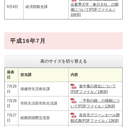
会夏季大学「春日大社」の開
8月4日
経済部観光課
催について[PDFファイル／
16KB]
平成16年7月
表のサイズを切り替える
発表
担当課
内容
日
食中毒の発生について
7月29
保健所生活衛生課
日
[PDFファイル／19KB]
「平和の鐘」の撞鐘につ
7月29
市民生活部市民生活課
日
いて[PDFファイル／13KB]
奈良市グリーンホール開
7月27
総務部国際交流室
日
館式典[PDFファイル／13KB]