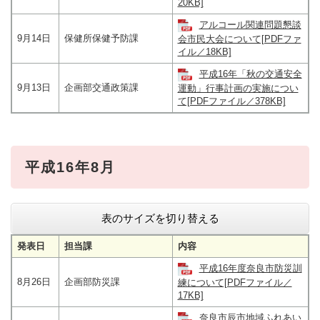
20KB]
アルコール関連問題懇談
9月14日
保健所保健予防課
会市民大会について[PDFファ
イル／18KB]
平成16年「秋の交通安全
9月13日
企画部交通政策課
運動」行事計画の実施につい
て[PDFファイル／378KB]
平成16年8月
表のサイズを切り替える
発表日
担当課
内容
平成16年度奈良市防災訓
8月26日
企画部防災課
練について[PDFファイル／
17KB]
奈良市辰市地域ふれあい