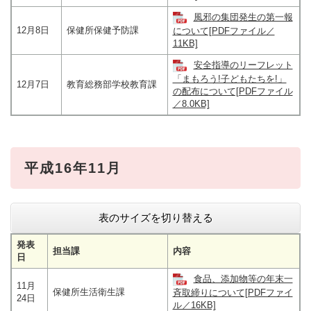
風邪の集団発生の第一報
12月8日
保健所保健予防課
について[PDFファイル／
11KB]
安全指導のリーフレット
「まもろう!子どもたちを!」
12月7日
教育総務部学校教育課
の配布について[PDFファイル
／8.0KB]
平成16年11月
表のサイズを切り替える
発表
担当課
内容
日
食品、添加物等の年末一
11月
保健所生活衛生課
斉取締りについて[PDFファイ
24日
ル／16KB]