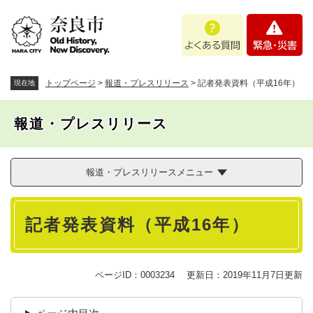
ペ
メニューを飛ばして本文へ
よ
緊
ー
く
急
ジ
あ
・
の
る
災
先
質
害
頭
トップページ
>
報道・プレスリリース
>
記者発表資料（平成16年）
現在地
問
で
す
報道・プレスリリース
。
報道・プレスリリースメニュー
本
記者発表資料（平成16年）
文
ページID：0003234
更新日：2019年11月7日更新