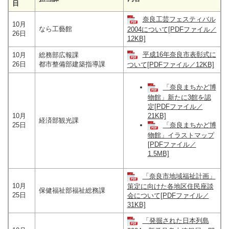
日
奈良工芸フェスティバル
10月
なら工藝館
2004について[PDFファイル／
26日
12KB]
平成16年奈良市表彰式に
10月
総務部広報課
26日
都市整備部建築指導課
ついて[PDFファイル／12KB]
「奈良まちかど博
物館」新たに3館を認
定[PDFファイル／
10月
21KB]
経済部観光課
25日
「奈良まちかど博
物館」イラストマップ
[PDFファイル／
1.5MB]
「奈良市地域福祉計画」
10月
策定に向けた各地区住民座談
保健福祉部福祉総務課
25日
会について[PDFファイル／
31KB]
「発掘された日本列島