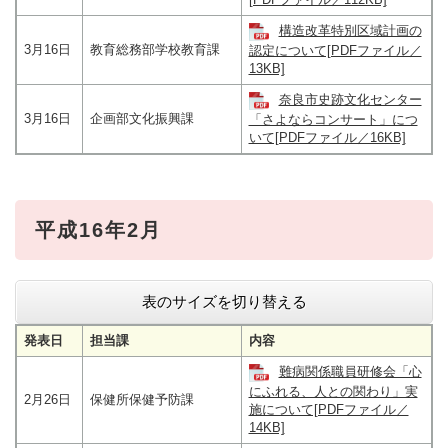
構造改革特別区域計画の
3月16日
教育総務部学校教育課
認定について[PDFファイル／
13KB]
奈良市史跡文化センター
3月16日
企画部文化振興課
「さよならコンサート」につ
いて[PDFファイル／16KB]
平成16年2月
表のサイズを切り替える
発表日
担当課
内容
難病関係職員研修会「心
にふれる、人との関わり」実
2月26日
保健所保健予防課
施について[PDFファイル／
14KB]