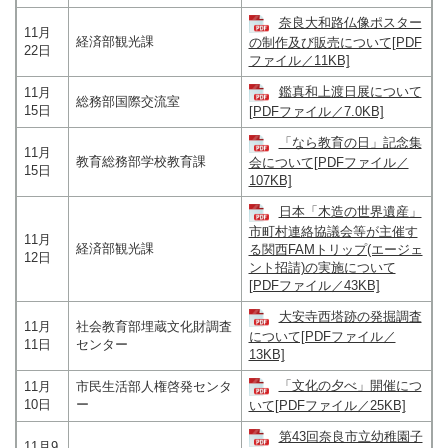
奈良大和路仏像ポスター
11月
経済部観光課
の制作及び販売について[PDF
22日
ファイル／11KB]
鑑真和上渡日展について
11月
総務部国際交流室
15日
[PDFファイル／7.0KB]
「なら教育の日」記念集
11月
教育総務部学校教育課
会について[PDFファイル／
15日
107KB]
日本「木造の世界遺産」
市町村連絡協議会等が主催す
11月
経済部観光課
る関西FAMトリップ(エージェ
12日
ント招請)の実施について
[PDFファイル／43KB]
大安寺西塔跡の発掘調査
11月
社会教育部埋蔵文化財調査
について[PDFファイル／
11日
センター
13KB]
「文化の夕べ」開催につ
11月
市民生活部人権啓発センタ
10日
ー
いて[PDFファイル／25KB]
第43回奈良市立幼稚園子
11月9