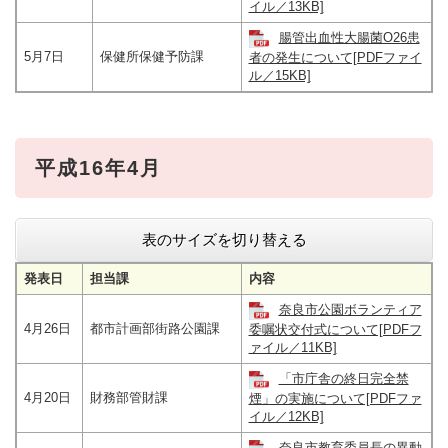
イル／13KB]
腸管出血性大腸菌O26患
5月7日
保健所保健予防課
者の発生について[PDFファイ
ル／15KB]
平成16年4月
表のサイズを切り替える
発表日
担当課
内容
奈良市公園ボランティア
4月26日
都市計画部街路公園課
委嘱状交付式について[PDFフ
ァイル／11KB]
「市庁舎の終日完全禁
4月20日
財務部管財課
煙」の実施について[PDFファ
イル／12KB]
奈良市教育委員長の異動