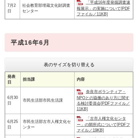
「平成16年度発掘調査速
7月2
社会教育部埋蔵文化財調査
報展示」の実施について[PDF
日
センター
ファイル／11KB]
平成16年6月
表のサイズを切り替える
発表
担当課
内容
日
奈良市ボランティア・
6月30
NPOとの協働のあり方に関す
市民生活部市民生活課
日
る検討委員会[PDFファイル／
11KB]
「古市人権文化センタ
6月25
市民生活部古市人権文化セ
ー」の開所式について[PDFフ
日
ンター
ァイル／19KB]