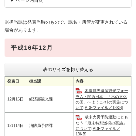
ページ内目次
※担当課は発表当時のもので、課名・所管が変更されている
場合があります。
平成16年12月
表のサイズを切り替える
発表日
担当課
内容
木造世界遺産観光フォー
ラム・関西日本、「木の文化
12月16日
経済部観光課
の国」へようこそ!の実施につ
いて[PDFファイル／18KB]
歳末火災予防運動にとも
なう「歳末特別巡視の実施」
12月14日
消防局予防課
について[PDFファイル／
13KB]