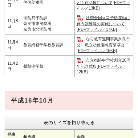
佐保幼稚園
ども作品展について[PDFファ
日
イル／13KB]
秋季全国火災予防運動に
消防局予防課
11月8
奈良市東消防署
伴う訓練等の実施について
日
奈良市北消防署
[PDFファイル／17KB]
なら教育週間事業奈良市
11月4
教育総務部学校教育課
公・私立幼稚園教育講演会
日
[PDFファイル／16KB]
市立都跡中学校創立20周
11月2
都跡中学校
年記念式典[PDFファイル／
日
12KB]
平成16年10月
表のサイズを切り替える
発表
担当課
内容