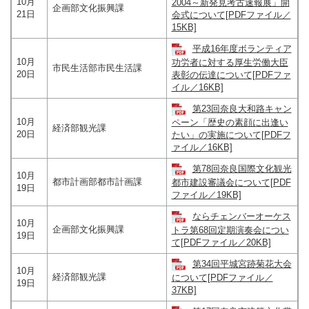
10月
2004～新発見考古速報展」開
企画部文化振興課
21日
会式について[PDFファイル／
15KB]
平成16年度ボランティア
10月
功労者に対する厚生労働大臣
市民生活部市民生活課
20日
表彰の伝達について[PDFファ
イル／16KB]
第23回奈良大和路キャン
10月
ペーン「歴史の素顔に出逢い
経済部観光課
20日
たい」の実施について[PDFフ
ァイル／16KB]
第78回奈良国際文化観光
10月
都市計画部都市計画課
都市建設審議会について[PDF
19日
ファイル／19KB]
ならチェンバーオーケス
10月
企画部文化振興課
トラ第68回定期演奏会につい
19日
て[PDFファイル／20KB]
第34回平城宮跡菊花大会
10月
経済部観光課
について[PDFファイル／
19日
37KB]