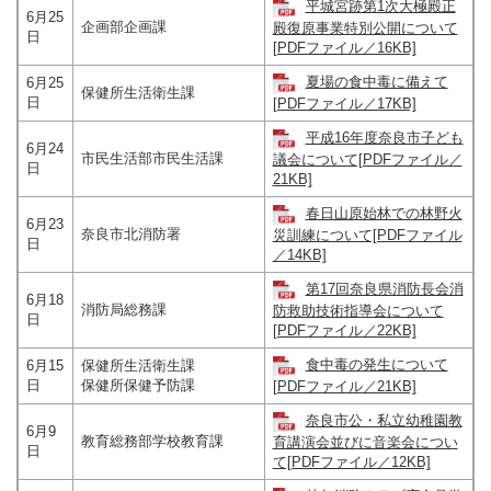
平城宮跡第1次大極殿正
6月25
企画部企画課
殿復原事業特別公開について
日
[PDFファイル／16KB]
夏場の食中毒に備えて
6月25
保健所生活衛生課
日
[PDFファイル／17KB]
平成16年度奈良市子ども
6月24
市民生活部市民生活課
議会について[PDFファイル／
日
21KB]
春日山原始林での林野火
6月23
奈良市北消防署
災訓練について[PDFファイル
日
／14KB]
第17回奈良県消防長会消
6月18
消防局総務課
防救助技術指導会について
日
[PDFファイル／22KB]
食中毒の発生について
6月15
保健所生活衛生課
日
保健所保健予防課
[PDFファイル／21KB]
奈良市公・私立幼稚園教
6月9
教育総務部学校教育課
育講演会並びに音楽会につい
日
て[PDFファイル／12KB]