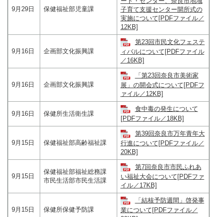
ート・センター、奈良市地域
9月29日
保健福祉部児童課
子育て支援センター開所式の
実施について[PDFファイル／
12KB]
第23回市民文化フェステ
9月16日
企画部文化振興課
ィバルについて[PDFファイル
／16KB]
「第23回奈良市美術家
9月16日
企画部文化振興課
展」の開会式について[PDFフ
ァイル／12KB]
食中毒の発生について
9月16日
保健所生活衛生課
[PDFファイル／18KB]
第39回奈良市万年青年大
9月15日
保健福祉部高齢福祉課
行進について[PDFファイル／
20KB]
第7回奈良市市民ふれあ
保健福祉部福祉総務課
9月15日
い福祉大会について[PDFファ
市民生活部市民生活課
イル／17KB]
「結核予防週間」啓発事
9月15日
保健所保健予防課
業について[PDFファイル／