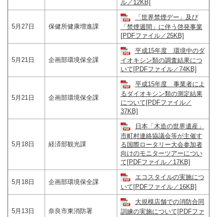
ル／12KB]
「世界禁煙デー」及び
5月27日
保健所健康増進課
「禁煙週間」に伴う啓発事業
[PDFファイル／25KB]
平成15年度 環境中のダ
5月21日
企画部環境保全課
イオキシン類の調査結果につ
いて[PDFファイル／74KB]
平成15年度 事業者によ
るダイオキシン類の測定結果
5月21日
企画部環境保全課
について[PDFファイル／
37KB]
日本「木造の世界遺産」
市町村連絡協議会等が主催す
5月18日
経済部観光課
る国際ロータリー大会参加者
向けのモニターツアーについ
て[PDFファイル／17KB]
エコスタイルの実施につ
5月18日
企画部環境保全課
いて[PDFファイル／16KB]
大規模店舗での消防合同
5月13日
奈良市東消防署
訓練の実施について[PDFファ