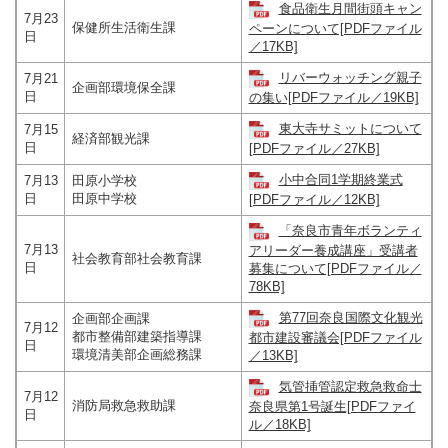
食品衛生月間街頭キャン
7月23
保健所生活衛生課
ペーンについて[PDFファイル
日
／17KB]
リバーウォッチング親子
7月21
企画部環境保全課
日
の集い[PDFファイル／19KB]
東大寺サミットについて
7月15
経済部観光課
日
[PDFファイル／27KB]
小中合同1学期終業式
7月13
田原小学校
日
田原中学校
[PDFファイル／12KB]
「奈良市青年ボランティ
7月13
アリーダー養成講座」受講者
社会教育部社会教育課
日
募集について[PDFファイル／
78KB]
第77回奈良国際文化観光
企画部企画課
7月12
都市整備部建築指導課
都市建設審議会[PDFファイル
日
環境清美部企画総務課
／13KB]
気管挿管認定救急救命士
7月12
消防局救急救助課
奈良県第1号誕生[PDFファイ
日
ル／18KB]