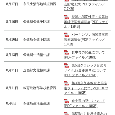
8月17日
市民生活部地域振興課
会館竣工式[PDFファイル／
7.7KB]
脊髄小脳変性症・多系統
8月16日
保健所保健予防課
萎縮症医療講演会[PDFファイ
ル／12KB]
パーキンソン病関連疾患
8月16日
保健所保健予防課
医療講演会[PDFファイル／
13KB]
食中毒の発生について
8月13日
保健所生活衛生課
[PDFファイル／18KB]
第5回クラシック音楽リ
8月11日
企画部文化振興課
サイタル(最終選考)について
[PDFファイル／17KB]
第3回奈良市教育改革推
8月11日
教育総務部学校教育課
進フォーラムについて[PDFフ
ァイル／19KB]
食中毒の発生について
8月6日
保健所生活衛生課
[PDFファイル／18KB]
第5回なら世界遺産友の