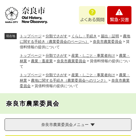
ペ
メニューを飛ばして本文へ
よ
緊
ー
く
急
ジ
あ
・
の
る
災
先
質
害
頭
トップページ
>
分類でさがす
>
くらし・手続き
>
届出・証明
>
農地
現在地
問
で
に関する手続き（農業委員会のページへ）
>
奈良市農業委員会
>
賃
借料情報の提供について
す
。
トップページ
>
分類でさがす
>
産業・しごと・事業者向け
>
農業・
林業
>
農業・畜産業
>
奈良市農業委員会
>
賃借料情報の提供につい
て
トップページ
>
分類でさがす
>
産業・しごと・事業者向け
>
農業・
林業
>
農地に関する手続き（農業委員会へのリンク）
>
奈良市農業
委員会
>
賃借料情報の提供について
奈良市農業委員会
奈良市農業委員会メニュー