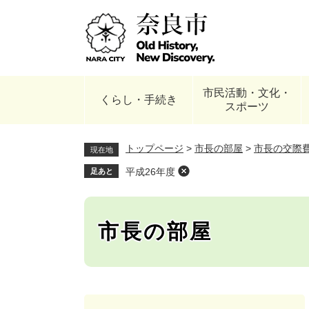
ペ
ー
ジ
の
先
頭
市民活動・文化・
で
くらし・手続き
スポーツ
す
。
トップページ
>
市長の部屋
>
市長の交際
現在地
平成26年度
足あと
市長の部屋