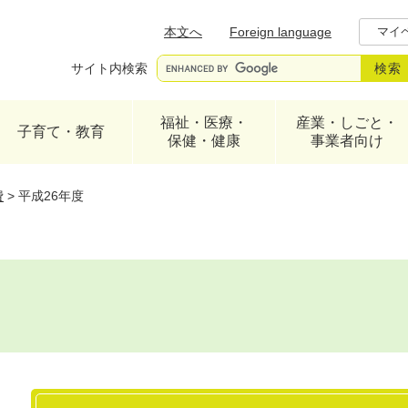
メニューを飛ばして本文へ
本文へ
Foreign language
マイ
サイト内検索
福祉・医療・
産業・しごと・
子育て・教育
保健・健康
事業者向け
費
>
平成26年度
本