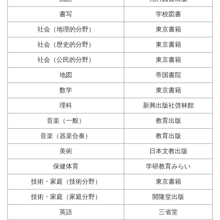
書写
学校図書
社会（地理的分野）
東京書籍
社会（歴史的分野）
東京書籍
社会（公民的分野）
東京書籍
地図
帝国書院
数学
東京書籍
理科
新興出版社啓林館
音楽（一般）
教育出版
音楽（器楽合奏）
教育出版
美術
日本文教出版
保健体育
学研教育みらい
技術・家庭（技術分野）
東京書籍
技術・家庭（家庭分野）
開隆堂出版
英語
三省堂