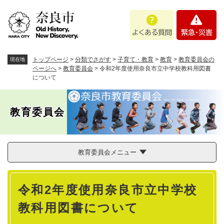
ペ
メニューを飛ばして本文へ
よ
緊
ー
く
急
ジ
あ
・
の
る
災
先
質
害
頭
トップページ
>
分類でさがす
>
子育て・教育
>
教育
>
教育委員会の
現在地
問
で
ページへ
>
教育委員会
>
令和2年度使用奈良市立中学校教科用図書
について
す
。
教育委員会
教育委員会メニュー
本
令和2年度使用奈良市立中学校
文
教科用図書について