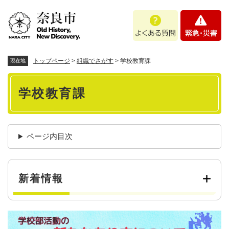
ペ
メニューを飛ばして本文へ
よ
緊
ー
く
急
ジ
あ
・
の
る
災
先
質
害
頭
トップページ
>
組織でさがす
>
学校教育課
現在地
問
で
本
す
学校教育課
。
文
ページ内目次
新着情報