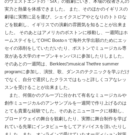
のウェストエンドの「SIX」の観劇にいき、本場の役者さんの
実力と熱量を体感できました。 また、そのほかのイギリスの
劇場に実際に足を運び、シェイクスピアやとなりのトトロな
どを観劇し、イギリスでの演劇の雰囲気を知ることが出来ま
した。 そのあとはアメリカのボストンに移動し、一週間はホ
ームステイをしてOHC Bostoｎで海外大学出願のためにエッ
セイの添削をしていただいたり、ボストンでミュージカル専
攻がある大学のオープンキャンパスに参加したりしました。
そのあとの一週間は、Berkleeのmusical Thethre summer
programに参加し、演技、歌、ダンスのテクニックを学ぶだけ
でなく、自分で選択したクラスではもっと詳しくコアなレッ
スンを受けることが出来ました。
また、何個かのグループに分かれて有名なミュージカルや
創作ミュージカルのアンサンブルを一週間で作り上げるのは
とても貴重な経験でした。そのあとニューヨークに移動し、
ブロードウェイの舞台を観劇したり、実際に舞台制作を学ば
れている先輩にインタビューをしてアドバイスを頂いたりし
ました。また、オンラインで受けていたオーディション対策