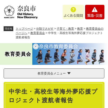
ペ
メニューを飛ばして本文へ
よ
緊
ー
く
急
ジ
あ
・
の
る
災
先
質
害
頭
トップページ
>
分類でさがす
>
子育て・教育
>
教育
>
教育委員会の
現在地
問
で
ページへ
>
教育委員会
>
中学生・高校生等海外夢応援プロジェクト
渡航者報告
す
。
教育委員会
教育委員会メニュー
本
中学生・高校生等海外夢応援プ
文
ロジェクト渡航者報告