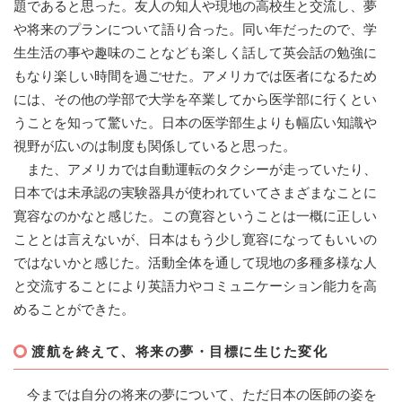
題であると思った。友人の知人や現地の高校生と交流し、夢
や将来のプランについて語り合った。同い年だったので、学
生生活の事や趣味のことなども楽しく話して英会話の勉強に
もなり楽しい時間を過ごせた。アメリカでは医者になるため
には、その他の学部で大学を卒業してから医学部に行くとい
うことを知って驚いた。日本の医学部生よりも幅広い知識や
視野が広いのは制度も関係していると思った。
また、アメリカでは自動運転のタクシーが走っていたり、
日本では未承認の実験器具が使われていてさまざまなことに
寛容なのかなと感じた。この寛容ということは一概に正しい
こととは言えないが、日本はもう少し寛容になってもいいの
ではないかと感じた。活動全体を通して現地の多種多様な人
と交流することにより英語力やコミュニケーション能力を高
めることができた。
渡航を終えて、将来の夢・目標に生じた変化
今までは自分の将来の夢について、ただ日本の医師の姿を