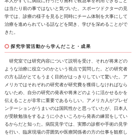
本人がすぐに病院に行ったり無料で救急車を利用できること
は当たり前の事ではないと気づいた。スポーツドクターの見
学では、診療の様子を見ると同時にチーム体制を大事にして
治療を進められている話などを聞き、学びを深めることがで
きた。
探究学習活動から学んだこと・成果
研究室では研究内容について説明を受け、それが将来どの
ような治療に役立つのかという視点で質問した。どの研究者
の方も話がとてもうまく目的がはっきりしていて驚いた。ア
メリカではそれぞれの研究者が研究費を獲得しなければなら
ないため、自分の研究の発表や将来どのように活かせるかを
伝えることが非常に重要であるらしい。アメリカ人がプレゼ
ンテーションがうまいのは国民性かと思っていたが、日本人
が受験勉強をするように小さいころから発表の練習をしてい
るからだと知った。病院見学では、実際の診察や手術の見学
を行い、臨床現場の雰囲気や医療関係者の方の仕事を観察し