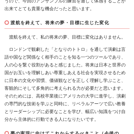
うので、今回のアンサンブルの練習を通して体感することが
出来てとても貴重な機会だったと思います。
渡航を終えて、将来の夢・目標に生じた変化
渡航を終えて、私の将来の夢、目標に変化はありません。
ロンドンで観劇した「となりのトトロ」を通して演劇は言
語や国など関係なく相手のことを知る一つのツールであり、
人の心を繋ぐ役割があると感じました。将来は日本と世界の
国がお互いを理解しあい尊重しあえる社会を実現させるため
に日本の文化や習慣、価値観などを正しく理解し学ぶこと、
客観的にそして多角的に考えられる力が必要だと思います。
そのためには、高校卒業後にアメリカの大学に進学し、演劇
の専門的な技術を学ぶと同時に、リベラルアーツで広い教養
とリーダーシップに必要なことを学び、幅広い知識をつけ自
分から主体的に行動できる人になりたいです。
夢の実現に向けてこれからするべきこと（今後の