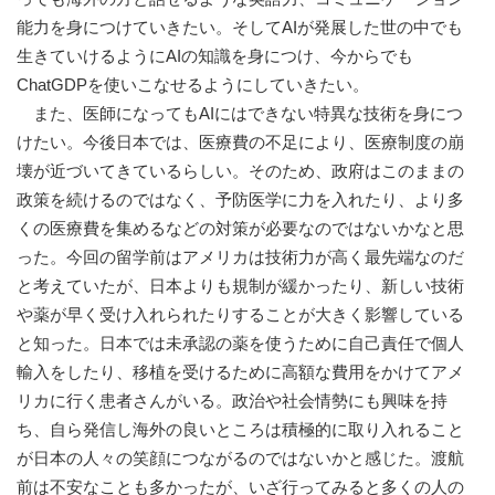
能力を身につけていきたい。そしてAIが発展した世の中でも
生きていけるようにAIの知識を身につけ、今からでも
ChatGDPを使いこなせるようにしていきたい。
また、医師になってもAIにはできない特異な技術を身につ
けたい。今後日本では、医療費の不足により、医療制度の崩
壊が近づいてきているらしい。そのため、政府はこのままの
政策を続けるのではなく、予防医学に力を入れたり、より多
くの医療費を集めるなどの対策が必要なのではないかなと思
った。今回の留学前はアメリカは技術力が高く最先端なのだ
と考えていたが、日本よりも規制が緩かったり、新しい技術
や薬が早く受け入れられたりすることが大きく影響している
と知った。日本では未承認の薬を使うために自己責任で個人
輸入をしたり、移植を受けるために高額な費用をかけてアメ
リカに行く患者さんがいる。政治や社会情勢にも興味を持
ち、自ら発信し海外の良いところは積極的に取り入れること
が日本の人々の笑顔につながるのではないかと感じた。渡航
前は不安なことも多かったが、いざ行ってみると多くの人の