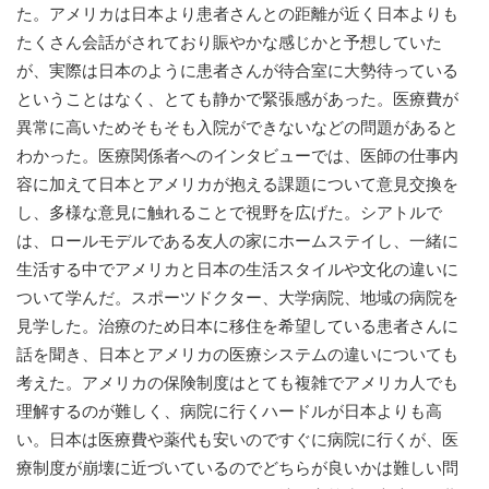
た。アメリカは日本より患者さんとの距離が近く日本よりも
たくさん会話がされており賑やかな感じかと予想していた
が、実際は日本のように患者さんが待合室に大勢待っている
ということはなく、とても静かで緊張感があった。医療費が
異常に高いためそもそも入院ができないなどの問題があると
わかった。医療関係者へのインタビューでは、医師の仕事内
容に加えて日本とアメリカが抱える課題について意見交換を
し、多様な意見に触れることで視野を広げた。シアトルで
は、ロールモデルである友人の家にホームステイし、一緒に
生活する中でアメリカと日本の生活スタイルや文化の違いに
ついて学んだ。スポーツドクター、大学病院、地域の病院を
見学した。治療のため日本に移住を希望している患者さんに
話を聞き、日本とアメリカの医療システムの違いについても
考えた。アメリカの保険制度はとても複雑でアメリカ人でも
理解するのが難しく、病院に行くハードルが日本よりも高
い。日本は医療費や薬代も安いのですぐに病院に行くが、医
療制度が崩壊に近づいているのでどちらが良いかは難しい問