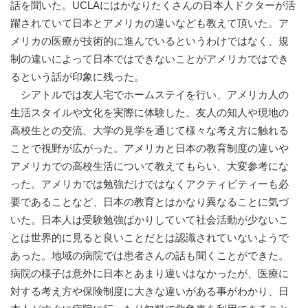
話を聞いた。UCLAにはかなりたくさんの日本人ドクターが活
躍されていて日本とアメリカの違いなども教えて頂いた。ア
メリカの医療が技術的に進んでいるというわけではなく、規
制の違いによって日本ではできないことがアメリカではでき
るという話が印象に残った。
シアトルでは友人宅でホームステイを行い、アメリカ人の
生活スタイルや文化を実際に体験した。友人の知人や現地の
高校生との交流、大学の見学を通じて様々な考え方に触れる
ことで視野が広がった。アメリカと日本の教育制度の違いや
アメリカでの高校生活について教えてもらい、大変参考にな
った。アメリカでは勉強だけではなくアクティビティーも必
要であることなど、日本の教育とはかなり異なることに気づ
いた。日本人は受験勉強ばかりしていて社会活動が少ないこ
とは世界的に見ると良いことだとは認識されていないようで
あった。地域の病院では患者さんの話も聞くことができた。
病院の様子は意外に日本とあまり違いはなかったが、医療に
対する考え方や保険制度に大きな違いがある事がわかり、日