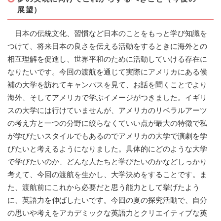
展望）
日本の伝統文化、習慣など日本のことをもっと学び知識を
つけて、将来日本の良さを伝える活動をするときに海外との
相互理解を促進し、世界平和のために活動していける存在に
なりたいです。今回の渡航を通じて実際にアメリカにある候
補の大学を訪れてキャンパスを見て、お話を聞くことでより
海外、そしてアメリカで学ぶイメージがつきました。イギリ
スの大学には行けていませんが、アメリカのリベラルアーツ
の考え方と一つの分野に絞らなくていい点が最大の特徴で私
が学びたいスタイルでもあるのでアメリカの大学で演劇を学
びたいと考えるようになりました。具体的にどのような大学
で学びたいのか、どんな人たちと学びたいのかなどしっかり
考えて、今回の渡航を生かし、大学決めをすることです。ま
た、渡航前にこれから必要だと思う能力として挙げたよう
に、英語力を伸ばしたいです。今回の夏の探究活動で、自分
の思いや考えをアカデミックな英語力とクリエイティブな英