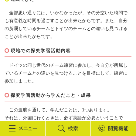
全部思い通りには、いかなかったが、その分空いた時間で
も有意義な時間を過ごすことが出来たからです。また、自分
の所属しているチームとドイツのチームとの違いも見つける
ことが出来たからです。
現地での探究学習活動内容
ドイツの同じ世代のチーム練習に参加し、今自分が所属し
ているチームとの違いを見つけることを目標にして、練習に
参加しました。
探究学習活動から学んだこと・成果
この渡航を通して、学んだことは、1つあります。
それは、外国に行くときは、必ず英語が必要ということで
す。まず、英語を修得し、それプラスで、ドイツ語や、スペ
検
閲
イン語などの多言語を話せるようにしたいです。どうして僕