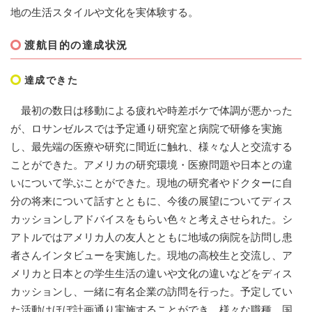
地の生活スタイルや文化を実体験する。
渡航目的の達成状況
達成できた
​ 最初の数日は移動による疲れや時差ボケで体調が悪かった
が、ロサンゼルスでは予定通り研究室と病院で研修を実施
し、最先端の医療や研究に間近に触れ、様々な人と交流する
ことができた。アメリカの研究環境・医療問題や日本との違
いについて学ぶことができた。現地の研究者やドクターに自
分の将来について話すとともに、今後の展望についてディス
カッションしアドバイスをもらい色々と考えさせられた。シ
アトルではアメリカ人の友人とともに地域の病院を訪問し患
者さんインタビューを実施した。現地の高校生と交流し、ア
メリカと日本との学生生活の違いや文化の違いなどをディス
カッションし、一緒に有名企業の訪問を行った。予定してい
た活動はほぼ計画通り実施することができ、様々な職種、国