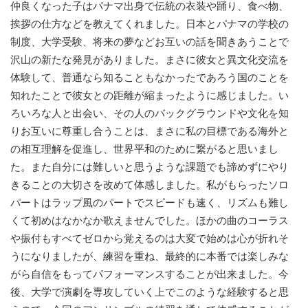
仲良くなった子はパナマ出身で伝統の衣装や踊り、食べ物、
挨拶の仕方などを教えてくれました。日本とパナマの学校の
制度、大学受験、将来の夢などお互いの話を聞きあうことで
沢山の新たな発見がありました。まさに彼女と異文化交流を
体験して、普通なら知ることもなかったであろう国のことを
知れたことで彼女との距離が縮まったように感じました。い
ろいろな人と出会い、その人のバックグラウンドや文化を知
りお互いに尊重し合うことは、まさに私の目標である海外と
の相互理解を促進し、世界平和のために繋がると思いまし
た。また自分には難しいと思うような課題でも諦めずにやり
きることの大切さを改めて体感しました。私がもらったソロ
パートはラップ風のパートでスピードも速く、リズムも難し
くて初めはなかなか歌えませんでした。ほかの曲のコーラス
や振付もすべてゼロから覚えるのは大変で始めは心が折れそ
うになりましたが、練習を重ね、最終的に本番では楽しみな
がら自信をもってパフォーマンスすることが出来ました。今
後、大学で演劇を専攻していく上でこのような経験すると思