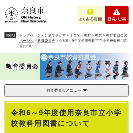
ペ
メニューを飛ばして本文へ
よ
緊
ー
く
急
ジ
あ
・
の
る
災
先
質
害
頭
トップページ
>
分類でさがす
>
子育て・教育
>
教育
>
教育委員会の
現在地
問
で
ページへ
>
教育委員会
>
令和6～9年度使用奈良市立小学校教科用図
書について
す
。
教育委員会
教育委員会メニュー
本
令和6～9年度使用奈良市立小学
文
校教科用図書について