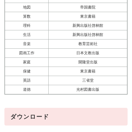
地図
帝国書院
算数
東京書籍
理科
新興出版社啓林館
生活
新興出版社啓林館
音楽
教育芸術社
図画工作
日本文教出版
家庭
開隆堂出版
保健
東京書籍
英語
三省堂
道徳
光村図書出版
ダウンロード